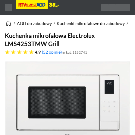
AGD do zabudowy
Kuchenki mikrofalowe do zabudowy
Ku
Kuchenka mikrofalowa Electrolux
LMS4253TMW Grill
4.9 gwiazdek
4.9
52 opinie
nr kat. 1182741