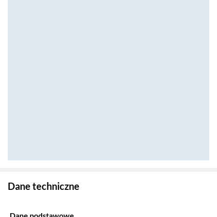
Zostałeś przeniesiony do danych technicznych produktu
Dane techniczne
Dane podstawowe