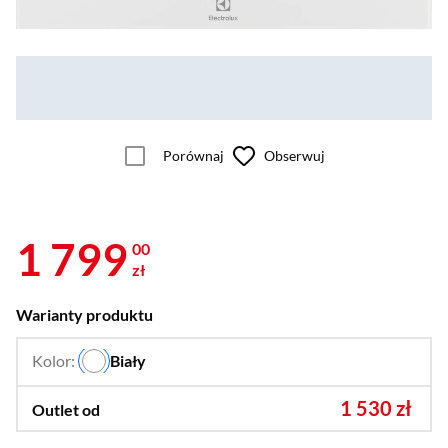
Porównaj
Obserwuj
1 799
00
zł
Warianty produktu
Kolor:
Biały
…
1 530 zł
Outlet od