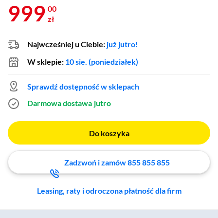
999
00
zł
Najwcześniej u Ciebie:
już jutro!
W sklepie:
10 sie. (poniedziałek)
Sprawdź dostępność w sklepach
Darmowa dostawa
jutro
Do koszyka
Zadzwoń i zamów 855 855 855
Leasing, raty i odroczona płatność dla firm
Zostałeś przeniesiony do sekcji akcesoriów