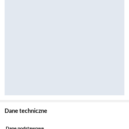
Zostałeś przeniesiony do danych technicznych produktu
Dane techniczne
Dane podstawowe