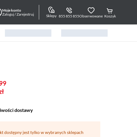
Moje konto
Zaloguj / Zarejestruj
Sklepy
855 855 855
Obserwowane
Koszyk
99
zł
iwości dostawy
kt dostępny jest tylko w wybranych sklepach