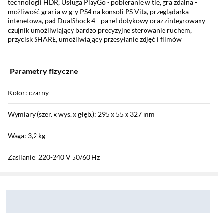
technologii HDR, Usługa PlayGo - pobieranie w tle, gra zdalna -
możliwość grania w gry PS4 na konsoli PS Vita, przeglądarka
intenetowa, pad DualShock 4 - panel dotykowy oraz zintegrowany
czujnik umożliwiający bardzo precyzyjne sterowanie ruchem,
przycisk SHARE, umożliwiający przesyłanie zdjęć i filmów
Parametry fizyczne
Kolor: czarny
Wymiary (szer. x wys. x głęb.): 295 x 55 x 327 mm
Waga: 3,2 kg
Zasilanie: 220-240 V 50/60 Hz
Sekcja pominięta
Zostałeś przeniesiony do opinii
Zostałeś przeniesiony do pytań i odpowiedzi
Pobór mocy (W): 300 W
Wymiary opakowania: 39 x 11 x 43 cm