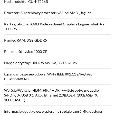
Kod produktu: CUH-7216B
Procesor: 8-rdzeniowy procesor: x86-64 AMD „Jaguar"
Karta graficzna: AMD Radeon Based Graphics Engine, silnik 4,2
TFLOPS
Pamieć RAM: 8GB GDDR5
Pojemność dysku: 1000 GB
Napęd optyczny: Blu-Ray 6xCAV, DVD 8xCAV
Łączność bezprzewodowa: Wi-Fi IEEE 802.11 a/b/g/n/ac,
Bluetooth® 4.0
Wejścia/Wyjścia: HDMI (4K / HDR), wyjście optyczne audio
S/PDIF, 3x USB 3.1, AUX, Ethernet (10BASE-T, 100BASE-TX,
1000BASE-T)
Informacje dodatkowe: wspieranie rozdzielczośći 4K, obsługa