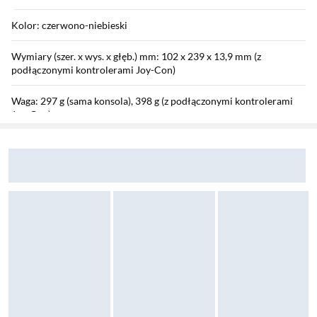
Kolor: czerwono-niebieski
Wymiary (szer. x wys. x głęb.) mm: 102 x 239 x 13,9 mm (z
podłączonymi kontrolerami Joy-Con)
Waga: 297 g (sama konsola), 398 g (z podłączonymi kontrolerami
Joy-Con)
Sekcja pominięta
Zostałeś przeniesiony do opinii
Zostałeś przeniesiony do pytań i odpowiedzi
Zasilanie: bateria litowo-jonowa o pojemności 4310 mAh
Wyposażenie
Wyposażenie: konsola Nintendo Switch, 2x kontroler Joy-Con,
stacja dokująca, 2x pasek na rękę Joy-Con, uchwyt Joy-Con,
adapter AC, kabel HDMI, gra, etui, hartowane szkło, kierownica na
kontroler, pad na kontroler
Gry w zestawie: Switch Sports