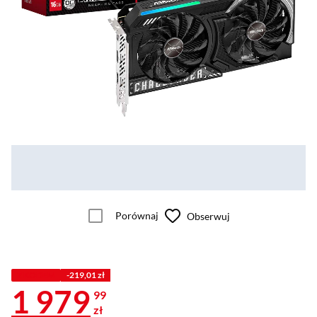
Porównaj
Obserwuj
Z KODEM
-219,01 zł
1 979
99
zł