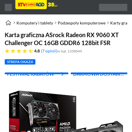
Komputery i tablety
Podzespoły komputerowe
Karty grafi
Karta graficzna ASrock Radeon RX 9060 XT
Challenger OC 16GB GDDR6 128bit FSR
4.8 gwiazdek
4.8
7 opinii
nr kat. 1358049
STREFA OKAZJI
FESTIWAL RABATÓW
DARMOWA DOSTAWA
Z INPOST