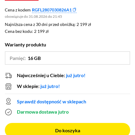
Cena z kodem
RGFL2807030826A1
obowiązuje do 31.08.2026 do 21:45
Najniższa cena z 30 dni przed obniżką: 2 199 zł
Najniższa cena z 30 dni przed obniżką:
2 199 zł
Cena bez kodu: 2 199 zł
Cena bez kodu:
2 199 zł
Warianty produktu
Pamięć:
16 GB
…
8 GB
Najwcześniej u Ciebie:
już jutro!
W sklepie:
już jutro!
Sprawdź dostępność w sklepach
Darmowa dostawa
jutro
Do koszyka