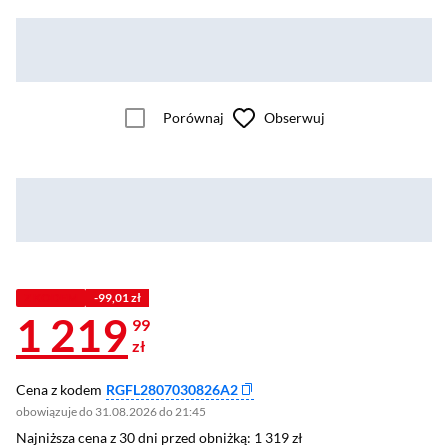
Porównaj
Obserwuj
Z KODEM
-99,01 zł
1 219
99
zł
Cena z kodem
RGFL2807030826A2
obowiązuje do 31.08.2026 do 21:45
Najniższa cena z 30 dni przed obniżką: 1 319 zł
Najniższa cena z 30 dni przed obniżką:
1 319 zł