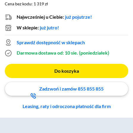
Cena bez kodu: 1 319 zł
Cena bez kodu:
1 319 zł
Najwcześniej u Ciebie:
już pojutrze!
W sklepie:
już jutro!
Sprawdź dostępność w sklepach
Darmowa dostawa
od: 10 sie. (poniedziałek)
Do koszyka
Zadzwoń i zamów 855 855 855
Leasing, raty i odroczona płatność dla firm
Zostałeś przeniesiony do sekcji akcesoriów