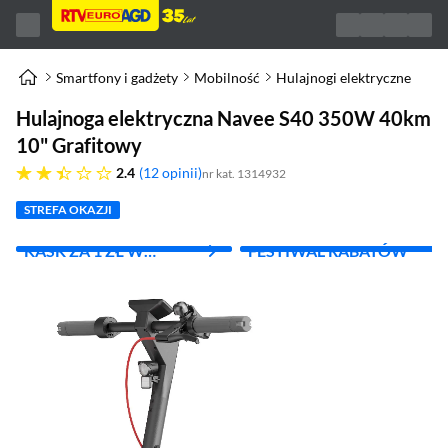
Smartfony i gadżety
Mobilność
Hulajnogi elektryczne
Hulajnoga elektryczna Navee S40 350W 40km
10" Grafitowy
2.4 gwiazdek
2.4
12 opinii
nr kat. 1314932
STREFA OKAZJI
KASK ZA 1 ZŁ W
FESTIWAL RABATÓW
SKLEPACH
FIZYCZNYCH