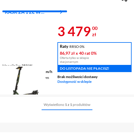
KASK ZA 1 ZŁ W
SKLEPACH
FIZYCZNYCH
Cena 3 479 z
3 479
00
zł
Raty
RRSO 0%
86,97 zł
x 40 rat
0%
Oferta tylko w sklepie
stacjonarnym
Moc silnika
350 W
DO LISTOPADA NIE PŁACISZ!
Maksymalna prędkość
20 km/h
Brak możliwości dostawy
Maksymalny zasięg na jednym
Dostępność w sklepie
ładowaniu
45 km
Waga
19 kg
Wyświetlono
1 z 1
produktów