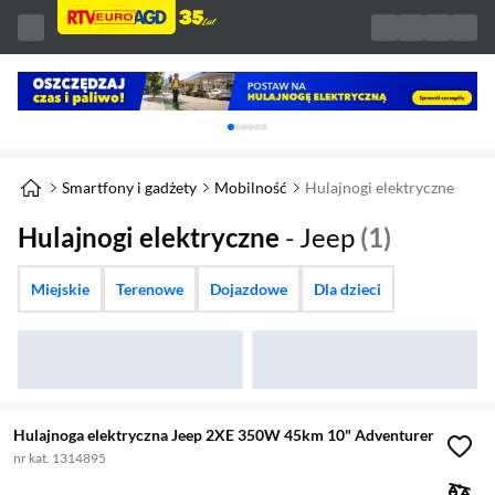
Karuzela z banerami, aktualny element 1 z 
Smartfony i gadżety
Mobilność
Hulajnogi elektryczne
Hulajnogi elektryczne
- Jeep
(1)
Miejskie
Terenowe
Dojazdowe
Dla dzieci
Hulajnoga elektryczna Jeep 2XE 350W 45km 10" Adventurer
nr kat. 1314895