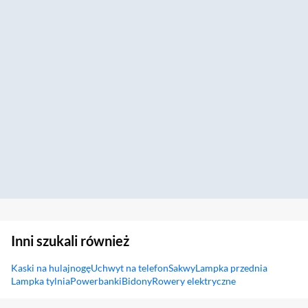
Inni szukali również
Kaski na hulajnogę
Uchwyt na telefon
Sakwy
Lampka przednia
Lampka tylnia
Powerbanki
Bidony
Rowery elektryczne
Sekcja pominięta