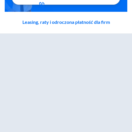
Leasing, raty i odroczona płatność dla firm
Zostałeś przeniesiony do sekcji akcesoriów