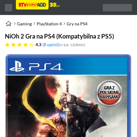
Gaming
PlayStation 4
Gry na PS4
NiOh 2 Gra na PS4 (Kompatybilna z PS5)
4.3 gwiazdek
4.3
8 opinii
nr kat. 1208463