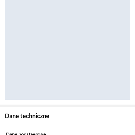
Zostałeś przeniesiony do danych technicznych produktu
Dane techniczne
Dane podstawowe