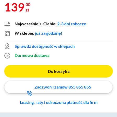
139
00
zł
Najwcześniej u Ciebie:
2-3 dni robocze
W sklepie:
już za godzinę!
Sprawdź dostępność w sklepach
Darmowa dostawa
Do koszyka
Zadzwoń i zamów 855 855 855
Leasing, raty i odroczona płatność dla firm
Zostałeś przeniesiony do sekcji akcesoriów