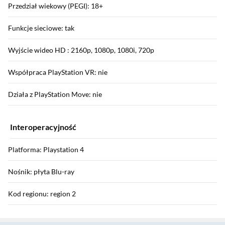
Przedział wiekowy (PEGI): 18+
Funkcje sieciowe: tak
Wyjście wideo HD : 2160p, 1080p, 1080i, 720p
Współpraca PlayStation VR: nie
Działa z PlayStation Move: nie
Interoperacyjność
Platforma: Playstation 4
Nośnik: płyta Blu-ray
Kod regionu: region 2
Sekcja pominięta
Wymagania sprzętowe: konsola PlayStation 4, konsola PlayStation