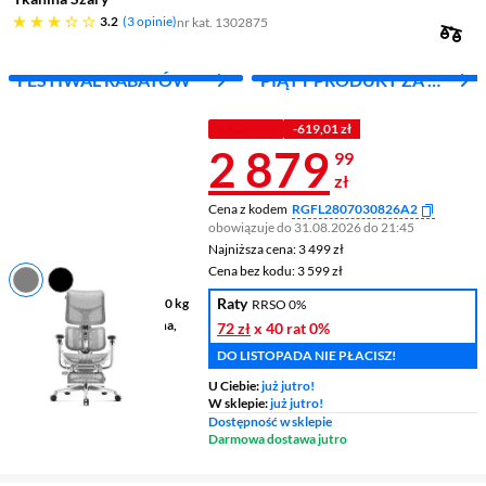
3.2 gwiazdek
3.2
3 opinie
nr kat. 1302875
FESTIWAL RABATÓW
PIĄTY PRODUKT ZA 1
ZŁ!
Z KODEM
-619,01 zł
Cena 2 879,9
2 879
99
zł
Cena z kodem
RGFL2807030826A2
obowiązuje do 31.08.2026 do 21:45
Najniższa cena: 3 499 zł
Najniższa cena:
3 499 zł
Cena bez kodu: 3 599 zł
Cena bez kodu:
3 599 zł
Raty
Maksymalne obciążenie
120 kg
RRSO 0%
Materiał
aluminium, tkanina,
72 zł
x 40 rat
0%
Mesh
DO LISTOPADA NIE PŁACISZ!
Kolor
szary
U Ciebie:
już jutro!
W sklepie:
już jutro!
Dostępność w sklepie
Darmowa dostawa jutro