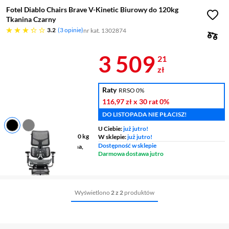
Fotel Diablo Chairs Brave V-Kinetic Biurowy do 120kg
Tkanina Czarny
3.2 gwiazdek
3.2
3 opinie
nr kat. 1302874
Cena 3 509,2
3 509
21
zł
Raty
RRSO 0%
116,97 zł
x 30 rat
0%
DO LISTOPADA NIE PŁACISZ!
U Ciebie:
już jutro!
Maksymalne obciążenie
120 kg
W sklepie:
już jutro!
Dostępność w sklepie
Materiał
aluminium, tkanina,
Darmowa dostawa jutro
Mesh
Kolor
czarny
Wyświetlono
2 z 2
produktów