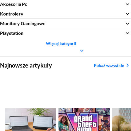
Akcesoria Pc
Kontrolery
Monitory Gamingowe
Playstation
Więcej kategorii
Sekcja pominięta
Najnowsze artykuły
Pokaż wszystkie
Jaki monitor
GTA VI – premiera
Najleps
przenośny do laptopa
coraz bliżej. Rockstar
– ranki
wybrać? Ranking
Games wkrótce
sporto
zaprezentuję