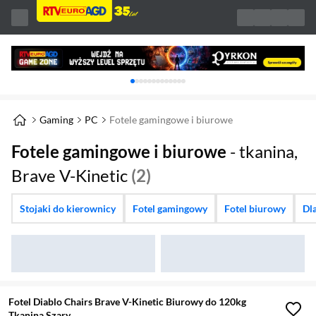
Karuzela z banerami, aktualny element 1 z 
Gaming
PC
Fotele gamingowe i biurowe
Fotele gamingowe i biurowe
- tkanina,
Brave V-Kinetic
(2)
Stojaki do kierownicy
Fotel gamingowy
Fotel biurowy
Dla
Fotel Diablo Chairs Brave V-Kinetic Biurowy do 120kg
Tkanina Szary