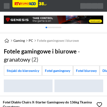
Karuzela z banerami, aktualny element 1 z 
Gaming
PC
Fotele gamingowe i biurowe
Fotele gamingowe i biurowe
-
granatowy
(2)
Stojaki do kierownicy
Fotel gamingowy
Fotel biurowy
Dla
Fotel Diablo Chairs X-Starter Gamingowy do 136kg Tkanina
Granatowy