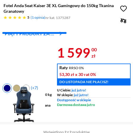
Fotel Anda Seat Kaiser 3E XL Gamingowy do 150kg Tkanina
Granatowy
pięć gwiazdek
5
1 opinia
nr kat. 1375287
PIĄTY PRODUKT ZA 1
ZŁ!
Cena 1 599 z
1 599
00
zł
Raty
RRSO 0%
53,30 zł
x 30 rat
0%
DO LISTOPADA NIE PŁACISZ!
(+7)
U Ciebie:
już jutro!
Maksymalne obciążenie
150 kg
W sklepie:
już jutro!
Dostępność w sklepie
Materiał
stal, aluminium,
Darmowa dostawa jutro
tworzywo PVC, tkanina Iniana
EverSoft
Kolor
granatowy
Wyświetlono
2 z 2
produktów