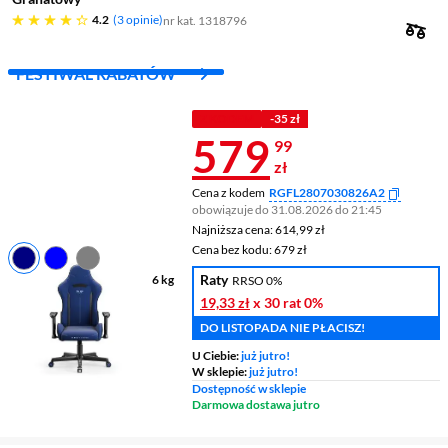
4.2 gwiazdek
4.2
3 opinie
nr kat. 1318796
FESTIWAL RABATÓW
Z KODEM
-35 zł
Cena 579,99 
579
99
zł
Cena z kodem
RGFL2807030826A2
obowiązuje do 31.08.2026 do 21:45
Najniższa cena: 614,99 zł
Najniższa cena:
614,99 zł
Cena bez kodu: 679 zł
Cena bez kodu:
679 zł
Raty
Maksymalne obciążenie
136 kg
RRSO 0%
Materiał
tkanina, tkanina
19,33 zł
x 30 rat
0%
SoftTouch
DO LISTOPADA NIE PŁACISZ!
Kolor
granatowy
U Ciebie:
już jutro!
W sklepie:
już jutro!
Dostępność w sklepie
Darmowa dostawa jutro