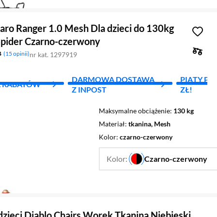
aro Ranger 1.0 Mesh Dla dzieci do 130kg
Spider Czarno-czerwony
4
15 opinii
nr kat. 1297919
DARMOWA DOSTAWA
PIĄTY PR
L RABATÓW
Z INPOST
ZŁ!
Maksymalne obciążenie
130 kg
Materiał
tkanina, Mesh
Kolor
czarno-czerwony
Kolor:
Czarno-czerwony
…
 dzieci Diablo Chairs Worek Tkanina Niebieski