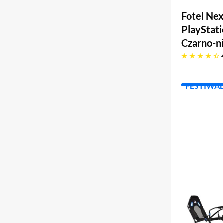
Fotel Ne
PlayStat
Czarno-ni
4.4 gwiazdek
FESTIWA