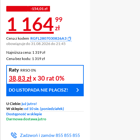
Z KODEM
-154,01 zł
Cena 1 164,99 z
1 164
99
zł
Cena z kodem
RGFL2807030826A3
obowiązuje do 31.08.2026 do 21:45
Najniższa cena: 1 319 zł
Najniższa cena:
1 319 zł
Cena bez kodu: 1 319 zł
Cena bez kodu:
1 319 zł
Raty
RRSO 0%
38,83 zł
x 30 rat
0%
DO LISTOPADA NIE PŁACISZ!
U Ciebie:
już jutro!
W sklepie:
od 10 sie. (poniedziałek)
Dostępność w sklepie
Darmowa dostawa jutro
Zadzwoń i zamów
855 855 855