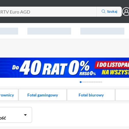
Szukaj
Karuzela z banerami, aktu
erownicy
Fotel gamingowy
Fotel biurowy
ość