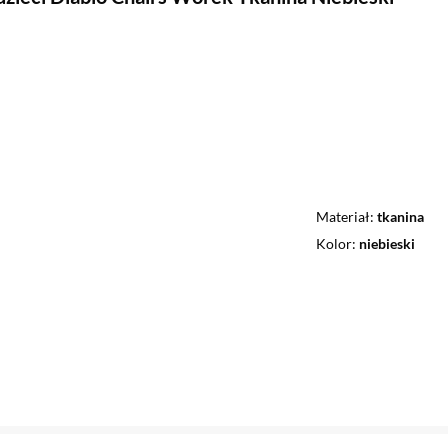
Materiał
tkanina
Kolor
niebieski