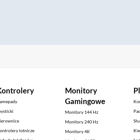
Kontrolery
Monitory
P
Gamingowe
amepady
Kon
oysticki
Pad
Monitory 144 Hz
ierownice
Słu
Monitory 240 Hz
ontrolery lotnicze
Kie
Monitory 4K