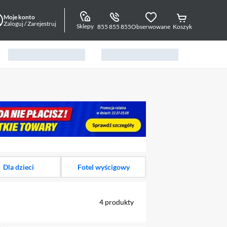
Moje konto
Zaloguj / Zarejestruj
Sklepy
855 855 855
Obserwowane
Koszyk
alny element 1 z 13
Dla dzieci
Fotel wyścigowy
4
produkty