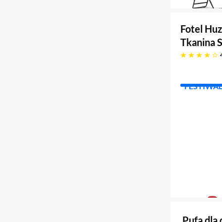
Fotel Huz
Tkanina 
cztery gwiazdki
FESTIWA
Pufa dla