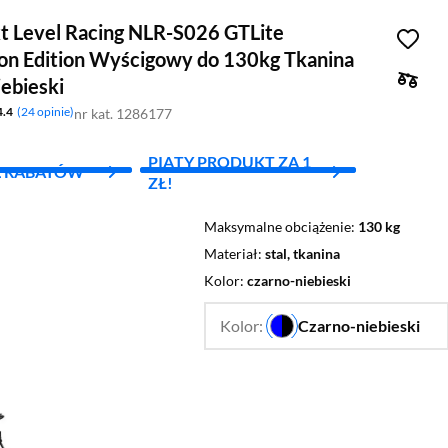
xt Level Racing NLR-S026 GTLite
ion Edition Wyścigowy do 130kg Tkanina
ebieski
4.4
24 opinie
nr kat. 1286177
PIĄTY PRODUKT ZA 1
L RABATÓW
ZŁ!
Maksymalne obciążenie
130 kg
Materiał
stal, tkanina
Kolor
czarno-niebieski
Kolor:
Czarno-niebieski
…