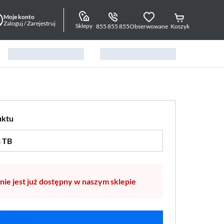
Moje konto
Zaloguj / Zarejestruj
Sklepy
855 855 855
Obserwowane
Koszyk
uktu
 TB
…
2 TB
nie jest już dostępny w naszym sklepie