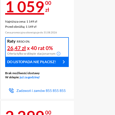
Cena 1 059 zł
1 059
00
zł
Najniższa cena: 1 149 zł
Najniższa cena:
1 149 zł
Przed obniżką: 1 149 zł
Przed obniżką:
1 149 zł
Cena promocyjna obowiązuje do 31.08.2026
Raty
RRSO 0%
26,47 zł
x 40 rat
0%
Oferta tylko w sklepie
stacjonarnym
DO LISTOPADA NIE PŁACISZ!
Brak możliwości dostawy
W sklepie:
już za godzinę!
Zadzwoń i zamów
855 855 855
00