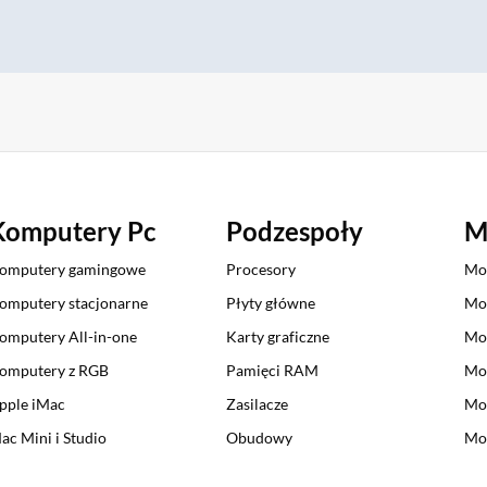
Komputery Pc
Podzespoły
M
omputery gamingowe
Procesory
Mo
omputery stacjonarne
Płyty główne
Mo
omputery All-in-one
Karty graficzne
Mo
omputery z RGB
Pamięci RAM
Mo
pple iMac
Zasilacze
Mo
ac Mini i Studio
Obudowy
Mon