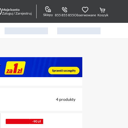
Moje konto
Zaloguj / Zarejestruj
Sklepy
855 855 855
Obserwowane
Koszyk
alny element 1 z 4
4
produkty
PROMOCJA
-90 zł