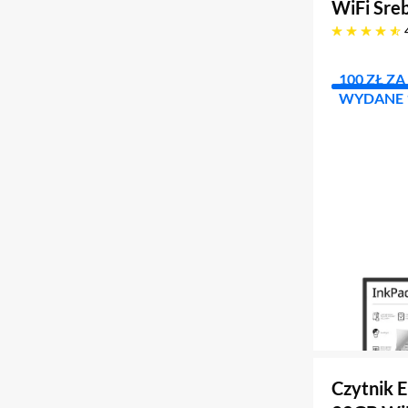
WiFi Sre
4.9 gwiazdek
100 ZŁ Z
WYDANE 1
Czytnik 