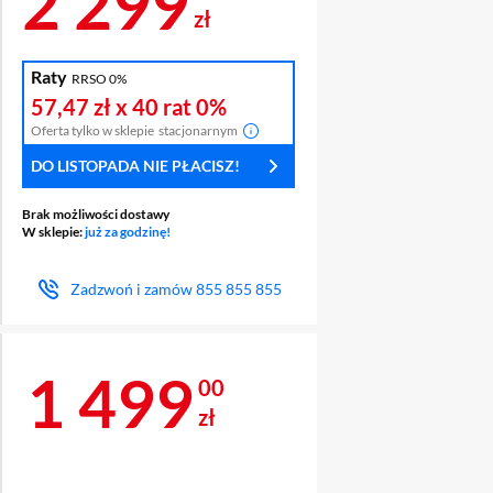
Cena 2 299 zł
2 299
zł
Raty
RRSO 0%
57,47 zł
x 40 rat
0%
Oferta tylko w sklepie
stacjonarnym
DO LISTOPADA NIE PŁACISZ!
Brak możliwości dostawy
W sklepie:
już za godzinę!
Zadzwoń i zamów
855 855 855
Cena 1 499 zł
1 499
00
zł