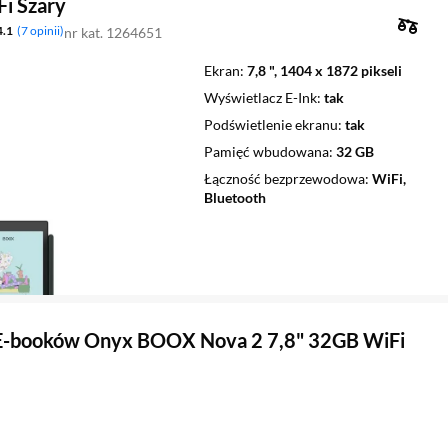
i Szary
4.1
7 opinii
nr kat. 1264651
Ekran
7,8 ", 1404 x 1872 pikseli
Wyświetlacz E-Ink
tak
Podświetlenie ekranu
tak
Pamięć wbudowana
32 GB
Łączność bezprzewodowa
WiFi,
Bluetooth
 E-booków Onyx BOOX Nova 2 7,8" 32GB WiFi