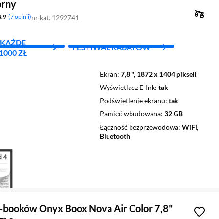
brny
4.9
7 opinii
nr kat. 1292741
A KAŻDE
FESTIWAL RABATÓW
000 ZŁ
Ekran
7,8 ", 1872 x 1404 pikseli
Wyświetlacz E-Ink
tak
Podświetlenie ekranu
tak
Pamięć wbudowana
32 GB
Łączność bezprzewodowa
WiFi,
Bluetooth
E-booków Onyx Boox Nova Air Color 7,8"