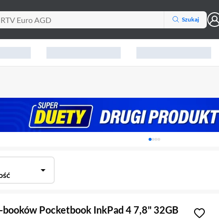
Szukaj
Karuzela z banerami, aktu
ość
E-booków Pocketbook InkPad 4 7,8" 32GB