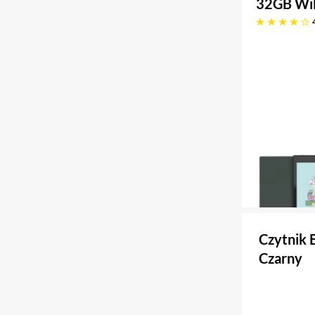
32GB WiF
4.1 gwiazdek
Czytnik
Czarny