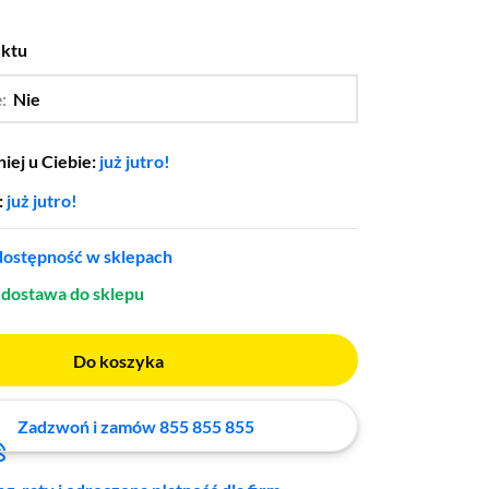
uktu
e:
Nie
…
Tak
iej u Ciebie:
już jutro!
:
już jutro!
ostępność w sklepach
dostawa do sklepu
Do koszyka
Zadzwoń i zamów 855 855 855