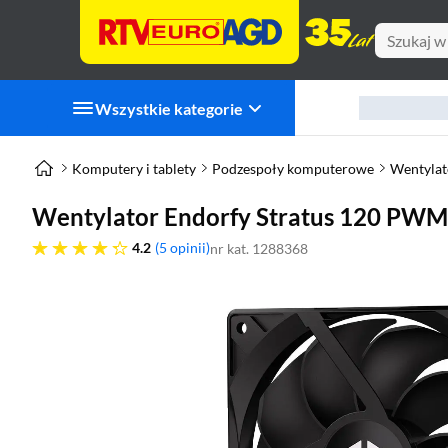
Wszystkie kategorie
Komputery i tablety
Podzespoły komputerowe
Wentylat
Wentylator Endorfy Stratus 120 PW
4.2 gwiazdek
4.2
5 opinii
nr kat. 1288368