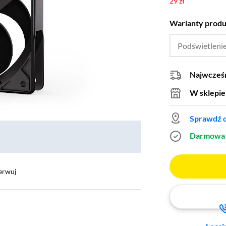
29 zł
Warianty prod
Podświetleni
Najwcześn
W sklepie
Sprawdź d
Darmowa 
erwuj