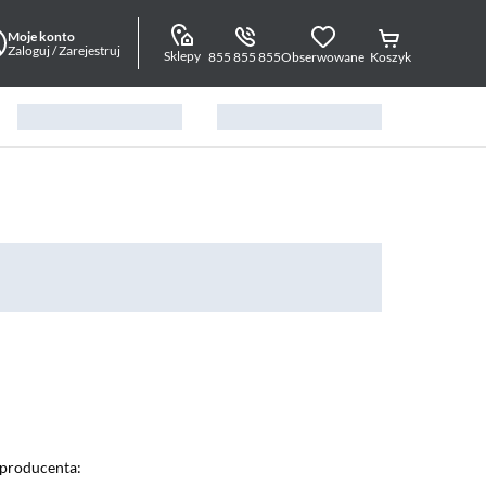
Moje konto
Zaloguj / Zarejestruj
Sklepy
855 855 855
Obserwowane
Koszyk
producenta: