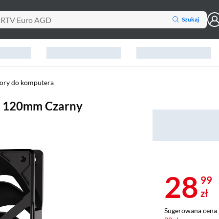
Szukaj
ory do komputera
M 120mm Czarny
28
99
zł
Sugerowana cena 