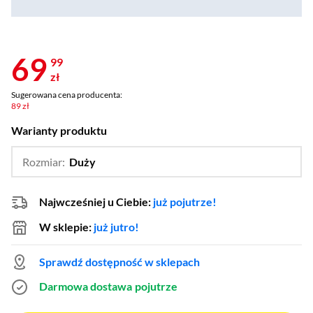
69
99
zł
Sugerowana cena producenta:
89 zł
Warianty produktu
Rozmiar:
Duży
…
Mały/średni
Najwcześniej u Ciebie:
już pojutrze!
W sklepie:
już jutro!
Sprawdź dostępność w sklepach
Darmowa dostawa
pojutrze