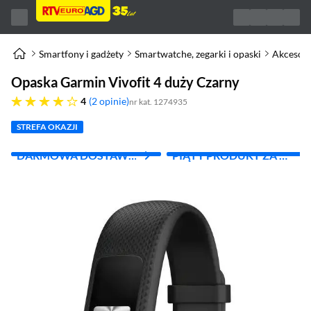
Smartfony i gadżety
Smartwatche, zegarki i opaski
Akcesori
Opaska Garmin Vivofit 4 duży Czarny
cztery gwiazdki
4
2 opinie
nr kat. 1274935
STREFA OKAZJI
DARMOWA DOSTAWA
PIĄTY PRODUKT ZA 1
Z INPOST
ZŁ!