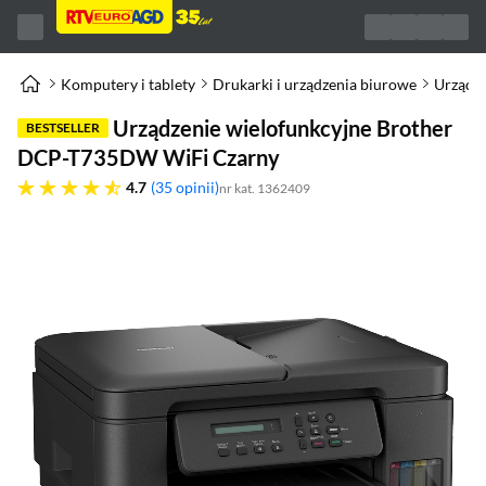
Komputery i tablety
Drukarki i urządzenia biurowe
Urządze
Urządzenie wielofunkcyjne Brother
BESTSELLER
DCP-T735DW WiFi Czarny
4.7 gwiazdek
4.7
35 opinii
nr kat. 1362409