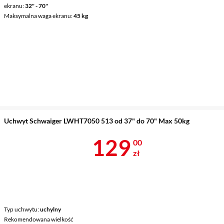
ekranu
32" - 70"
Maksymalna waga ekranu
45 kg
Uchwyt Schwaiger LWHT7050 513 od 37" do 70" Max 50kg
Cena 129 zł
129
00
zł
Typ uchwytu
uchylny
Rekomendowana wielkość