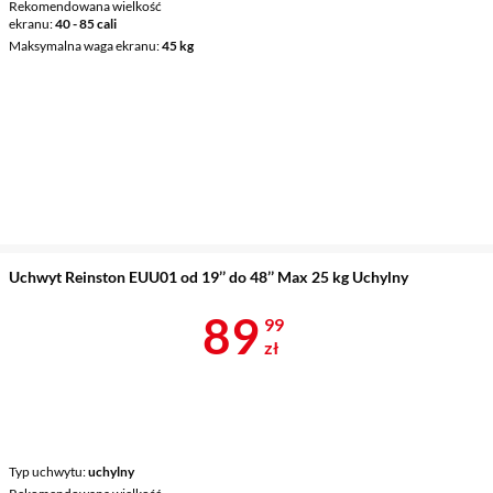
Rekomendowana wielkość
ekranu
40 - 85 cali
Maksymalna waga ekranu
45 kg
Uchwyt Reinston EUU01 od 19’’ do 48’’ Max 25 kg Uchylny
Cena 89,99 z
89
99
zł
Typ uchwytu
uchylny