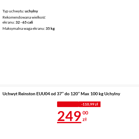
Typ uchwytu
uchylny
Rekomendowana wielkość
ekranu
32 - 65 cali
Maksymalna waga ekranu
35 kg
Uchwyt Reinston EUU04 od 37’’ do 120’’ Max 100 kg Uchylny
Z KODEM
-110,99 zł
Cena 249 zł
249
00
zł