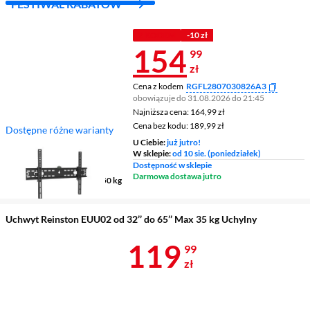
FESTIWAL RABATÓW
Z KODEM
-10 zł
Cena 154,99 
154
99
zł
Cena z kodem
RGFL2807030826A3
obowiązuje do 31.08.2026 do 21:45
Najniższa cena: 164,99 zł
Najniższa cena:
164,99 zł
Cena bez kodu: 189,99 zł
Cena bez kodu:
189,99 zł
Dostępne różne warianty
Typ uchwytu
uchylny
U Ciebie:
już jutro!
W sklepie:
od 10 sie. (poniedziałek)
Rekomendowana wielkość
Dostępność w sklepie
ekranu
37 - 86 cali
Darmowa dostawa jutro
Maksymalna waga ekranu
50 kg
Uchwyt Reinston EUU02 od 32’’ do 65’’ Max 35 kg Uchylny
Cena 119,99 
119
99
zł