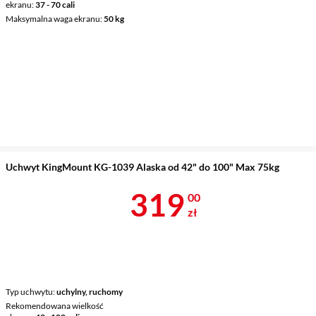
ekranu
37 - 70 cali
Maksymalna waga ekranu
50 kg
Uchwyt KingMount KG-1039 Alaska od 42" do 100" Max 75kg
Cena 319 zł
319
00
zł
Typ uchwytu
uchylny, ruchomy
Rekomendowana wielkość