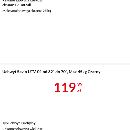
Rekomendowana wielkość
ekranu
19 - 48 cali
Maksymalna waga ekranu
25 kg
Uchwyt Savio UTV-01 od 32" do 70", Max 45kg Czarny
Cena 119,99 
119
99
zł
Typ uchwytu
uchylny
Rekomendowana wielkość