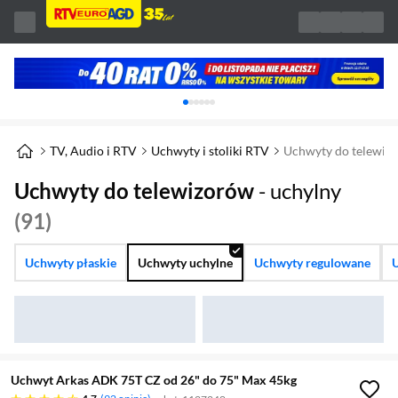
Karuzela z banerami, aktualny element 1 z 
TV, Audio i RTV
Uchwyty i stoliki RTV
Uchwyty do telewiz
Uchwyty do telewizorów
- uchylny
(91)
Uchwyty płaskie
Uchwyty uchylne
Uchwyty regulowane
Uchwyt Arkas ADK 75T CZ od 26" do 75" Max 45kg
4.7 gwiazdek