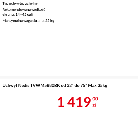
Typ uchwytu
uchylny
Rekomendowana wielkość
ekranu
14 - 45 cali
Maksymalna waga ekranu
25 kg
Uchwyt Nedis TVWM5880BK od 32" do 75" Max 35kg
Cena 1 419 z
1 419
00
zł