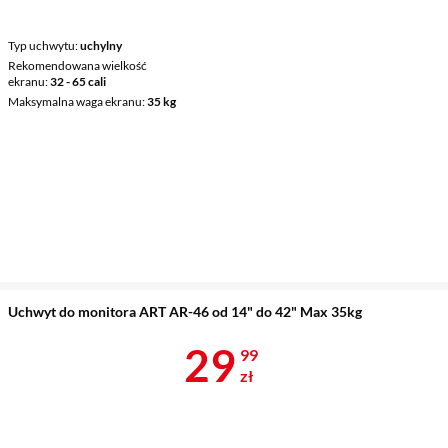
Typ uchwytu
uchylny
Rekomendowana wielkość
ekranu
32 - 65 cali
Maksymalna waga ekranu
35 kg
Uchwyt do monitora ART AR-46 od 14" do 42" Max 35kg
Cena 29,99 z
29
99
zł