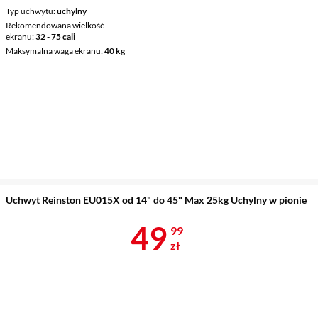
Typ uchwytu
uchylny
Rekomendowana wielkość
ekranu
32 - 75 cali
Maksymalna waga ekranu
40 kg
Uchwyt Reinston EU015X od 14" do 45" Max 25kg Uchylny w pionie
Cena 49,99 z
49
99
zł