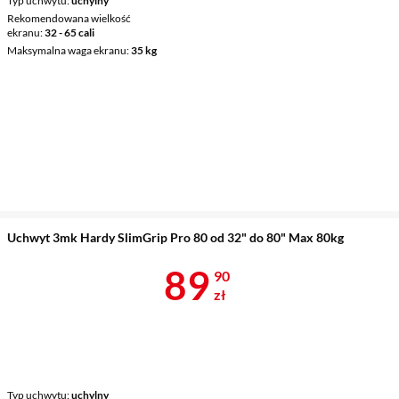
Typ uchwytu
uchylny
Rekomendowana wielkość
ekranu
32 - 65 cali
Maksymalna waga ekranu
35 kg
Uchwyt 3mk Hardy SlimGrip Pro 80 od 32" do 80" Max 80kg
Cena 89,90 z
89
90
zł
Typ uchwytu
uchylny