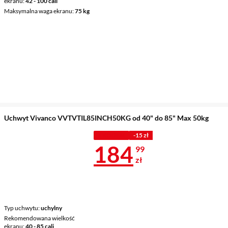
ekranu
42 - 100 cali
Maksymalna waga ekranu
75 kg
Uchwyt Vivanco VVTVTIL85INCH50KG od 40" do 85" Max 50kg
Z KODEM
-15 zł
Cena 184,99 
184
99
zł
Typ uchwytu
uchylny
Rekomendowana wielkość
ekranu
40 - 85 cali