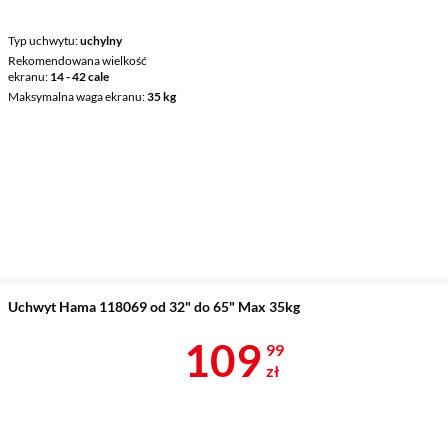
Typ uchwytu
uchylny
Rekomendowana wielkość
ekranu
14 - 42 cale
Maksymalna waga ekranu
35 kg
Uchwyt Hama 118069 od 32" do 65" Max 35kg
Cena 109,99 
109
99
zł