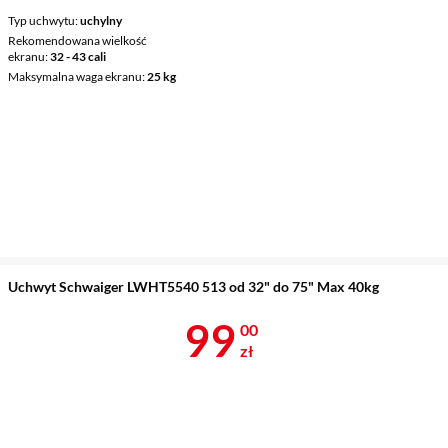
Typ uchwytu
uchylny
Rekomendowana wielkość
ekranu
32 - 43 cali
Maksymalna waga ekranu
25 kg
Uchwyt Schwaiger LWHT5540 513 od 32" do 75" Max 40kg
Cena 99 zł
99
00
zł