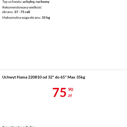
Typ uchwytu
uchylny, ruchomy
Rekomendowana wielkość
ekranu
37 - 75 cali
Maksymalna waga ekranu
35 kg
Uchwyt Hama 220810 od 32" do 65" Max 35kg
Cena 75,90 z
75
90
zł