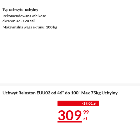
Typ uchwytu
uchylny
Rekomendowana wielkość
ekranu
37 - 120 cali
Maksymalna waga ekranu
100 kg
Uchwyt Reinston EUU03 od 46’’ do 100’’ Max 75kg Uchylny
Z KODEM
-19,01 zł
Cena 309,99 
309
99
zł