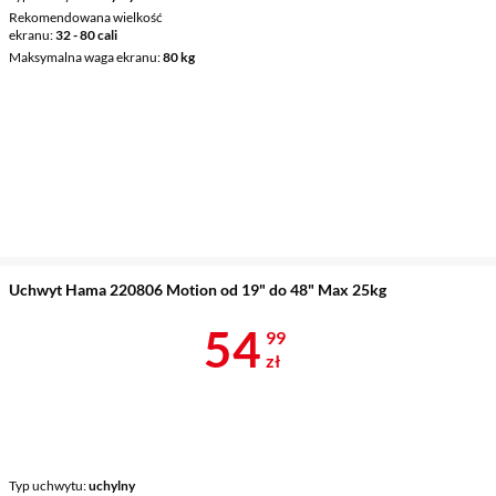
Rekomendowana wielkość
ekranu
32 - 80 cali
Maksymalna waga ekranu
80 kg
Uchwyt Hama 220806 Motion od 19" do 48" Max 25kg
Cena 54,99 z
54
99
zł
Typ uchwytu
uchylny