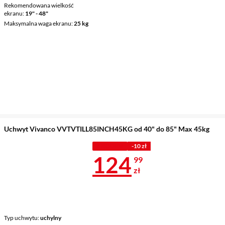
Rekomendowana wielkość
ekranu
19" - 48"
Maksymalna waga ekranu
25 kg
Uchwyt Vivanco VVTVTILL85INCH45KG od 40" do 85" Max 45kg
Z KODEM
-10 zł
Cena 124,99 
124
99
zł
Typ uchwytu
uchylny