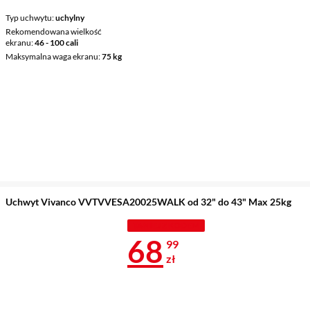
Typ uchwytu
uchylny
Rekomendowana wielkość
ekranu
46 - 100 cali
Maksymalna waga ekranu
75 kg
Uchwyt Vivanco VVTVVESA20025WALK od 32" do 43" Max 25kg
TANIEJ Z KODEM
Cena 68,99 z
68
99
zł