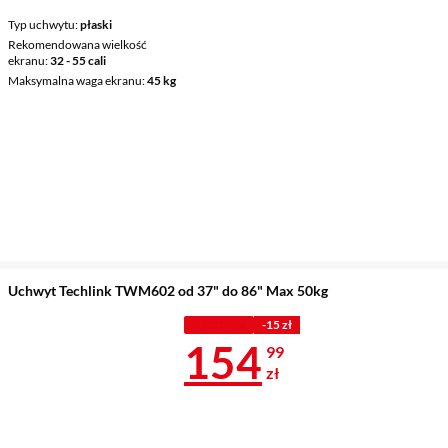
Typ uchwytu
płaski
Rekomendowana wielkość
ekranu
32 - 55 cali
Maksymalna waga ekranu
45 kg
Uchwyt Techlink TWM602 od 37" do 86" Max 50kg
Z KODEM
-15 zł
Cena 154,99 
154
99
zł