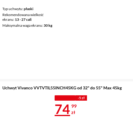
Typ uchwytu
płaski
Rekomendowana wielkość
ekranu
13 - 27 cali
Maksymalna waga ekranu
30 kg
Uchwyt Vivanco VVTVTIL55INCH45KG od 32" do 55" Max 45kg
Z KODEM
-5 zł
Cena 74,99 z
74
99
zł