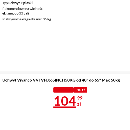
Typ uchwytu
płaski
Rekomendowana wielkość
ekranu
do 55 cali
Maksymalna waga ekranu
35 kg
Uchwyt Vivanco VVTVFIX65INCH50KG od 40" do 65" Max 50kg
Z KODEM
-10 zł
Cena 104,99 
104
99
zł