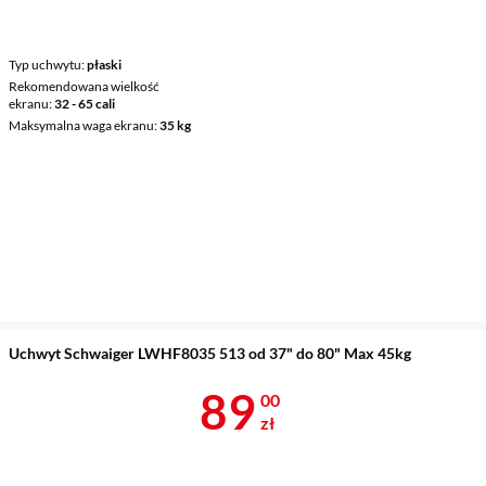
Typ uchwytu
płaski
Rekomendowana wielkość
ekranu
32 - 65 cali
Maksymalna waga ekranu
35 kg
Uchwyt Schwaiger LWHF8035 513 od 37" do 80" Max 45kg
Cena 89 zł
89
00
zł