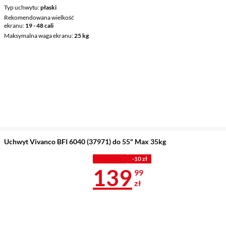
Typ uchwytu
płaski
Rekomendowana wielkość
ekranu
19 - 48 cali
Maksymalna waga ekranu
25 kg
Uchwyt Vivanco BFI 6040 (37971) do 55" Max 35kg
Z KODEM
-10 zł
Cena 139,99 
139
99
zł