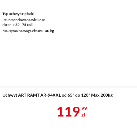
Typ uchwytu
płaski
Rekomendowana wielkość
ekranu
32 - 75 cali
Maksymalna waga ekranu
40 kg
Uchwyt ART RAMT AR-94XXL od 65" do 120" Max 200kg
Cena 119,99 
119
99
zł