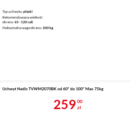
Typ uchwytu
płaski
Rekomendowana wielkość
ekranu
65 - 120 cali
Maksymalna waga ekranu
200 kg
Uchwyt Nedis TVWM2070BK od 60" do 100" Max 75kg
Cena 259 zł
259
00
zł