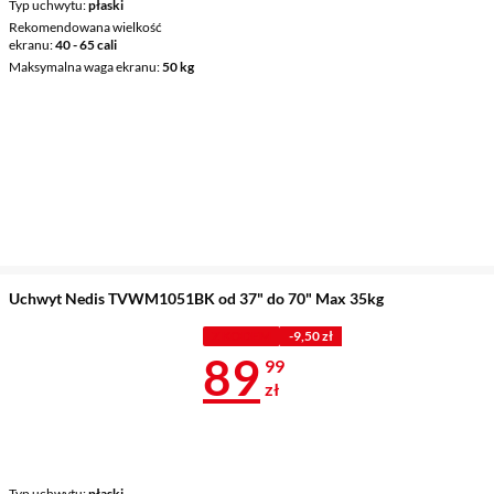
Typ uchwytu
płaski
Rekomendowana wielkość
ekranu
40 - 65 cali
Maksymalna waga ekranu
50 kg
Uchwyt Nedis TVWM1051BK od 37" do 70" Max 35kg
Z KODEM
-9,50 zł
Cena 89,99 z
89
99
zł
Typ uchwytu
płaski