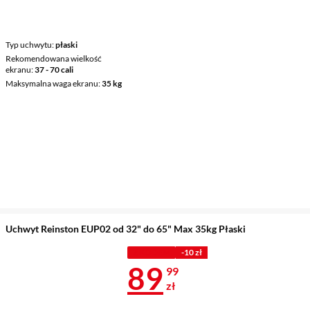
Typ uchwytu
płaski
Rekomendowana wielkość
ekranu
37 - 70 cali
Maksymalna waga ekranu
35 kg
Uchwyt Reinston EUP02 od 32" do 65" Max 35kg Płaski
Z KODEM
-10 zł
Cena 89,99 z
89
99
zł