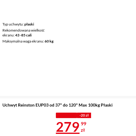
Typ uchwytu
płaski
Rekomendowana wielkość
ekranu
43 -85 cali
Maksymalna waga ekranu
60 kg
Uchwyt Reinston EUP03 od 37" do 120" Max 100kg Płaski
Z KODEM
-20 zł
Cena 279,99 
279
99
zł