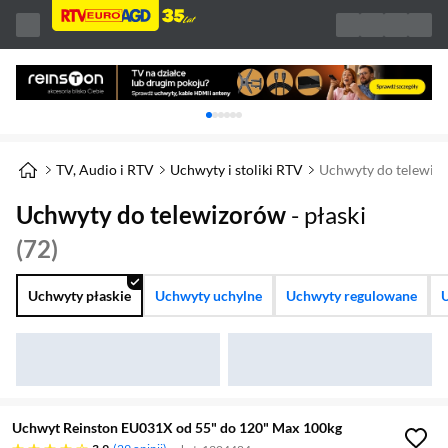
Karuzela z banerami, aktualny element 1 z 
TV, Audio i RTV
Uchwyty i stoliki RTV
Uchwyty do telewiz
Uchwyty do telewizorów
- płaski
(72)
Uchwyty płaskie
Uchwyty uchylne
Uchwyty regulowane
Uchwyt Reinston EU031X od 55" do 120" Max 100kg
3.9 gwiazdek