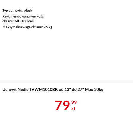
Typ uchwytu
płaski
Rekomendowana wielkość
ekranu
60 - 100 cali
Maksymalna waga ekranu
75 kg
Uchwyt Nedis TVWM1010BK od 13" do 27" Max 30kg
Cena 79,99 z
79
99
zł