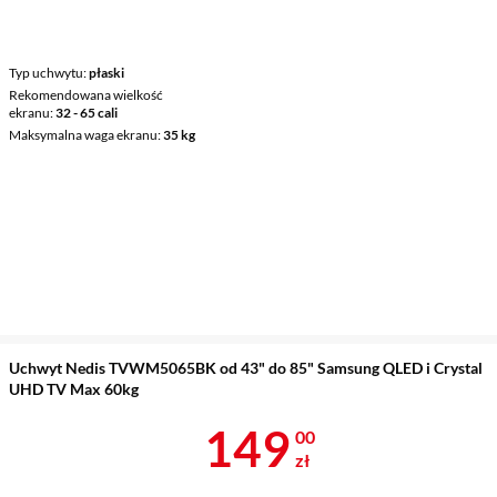
Typ uchwytu
płaski
Rekomendowana wielkość
ekranu
32 - 65 cali
Maksymalna waga ekranu
35 kg
Uchwyt Nedis TVWM5065BK od 43" do 85" Samsung QLED i Crystal
UHD TV Max 60kg
Cena 149 zł
149
00
zł