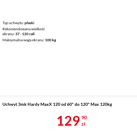
Typ uchwytu
płaski
Rekomendowana wielkość
ekranu
37 - 120 cali
Maksymalna waga ekranu
100 kg
Uchwyt 3mk Hardy MaxX 120 od 60" do 120" Max 120kg
Cena 129,90 
129
90
zł