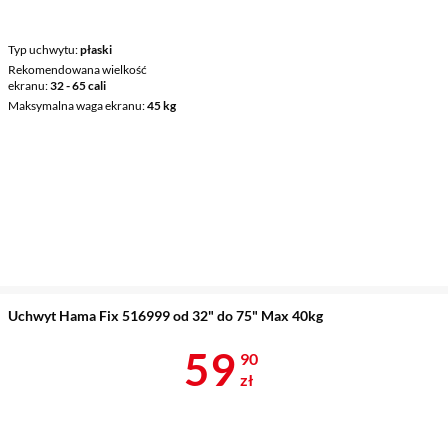
Typ uchwytu
płaski
Rekomendowana wielkość
ekranu
32 - 65 cali
Maksymalna waga ekranu
45 kg
Uchwyt Hama Fix 516999 od 32" do 75" Max 40kg
Cena 59,90 z
59
90
zł