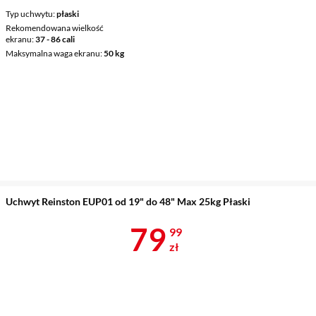
Typ uchwytu
płaski
Rekomendowana wielkość
ekranu
37 - 86 cali
Maksymalna waga ekranu
50 kg
Uchwyt Reinston EUP01 od 19" do 48" Max 25kg Płaski
Cena 79,99 z
79
99
zł