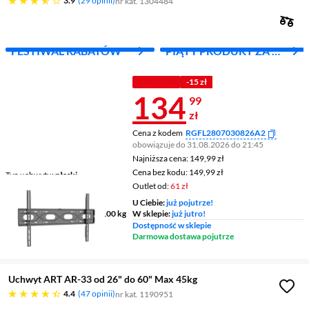
3.9
29 opinii
nr kat. 1304484
FESTIWAL RABATÓW
PIĄTY PRODUKT ZA 1
ZŁ!
Z KODEM
-15 zł
Cena 134,99 
134
99
zł
Cena z kodem
RGFL2807030826A2
obowiązuje do 31.08.2026 do 21:45
Najniższa cena: 149,99 zł
Najniższa cena:
149,99 zł
Cena bez kodu: 149,99 zł
Cena bez kodu:
149,99 zł
Typ uchwytu
płaski
Outlet od:
61 zł
Rekomendowana wielkość
ekranu
55 - 120 cali
U Ciebie:
już pojutrze!
Maksymalna waga ekranu
100 kg
W sklepie:
już jutro!
Dostępność w sklepie
Darmowa dostawa pojutrze
Uchwyt ART AR-33 od 26" do 60" Max 45kg
4.4 gwiazdek
4.4
47 opinii
nr kat. 1190951