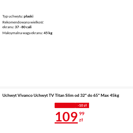
Typ uchwytu
płaski
Rekomendowana wielkość
ekranu
37 - 80 cali
Maksymalna waga ekranu
45 kg
Uchwyt Vivanco Uchwyt TV Titan Slim od 32" do 65" Max 45kg
Z KODEM
-10 zł
Cena 109,99 
109
99
zł