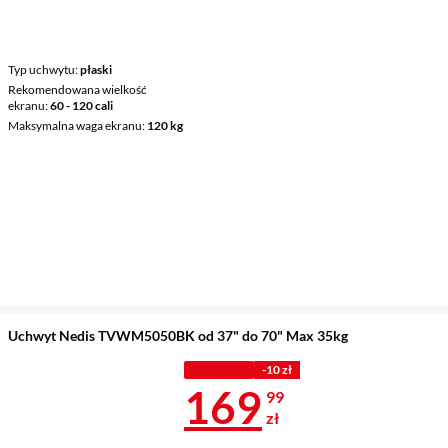
Typ uchwytu
płaski
Rekomendowana wielkość
ekranu
60 - 120 cali
Maksymalna waga ekranu
120 kg
Uchwyt Nedis TVWM5050BK od 37" do 70" Max 35kg
Z KODEM
-10 zł
Cena 169,99 
169
99
zł