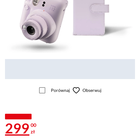
Porównaj
Obserwuj
PROMOCJA
299
00
zł