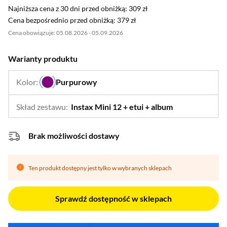
Najniższa cena z 30 dni przed obniżką: 309 zł
Najniższa cena z 30 dni przed obniżką:
309 zł
Cena bezpośrednio przed obniżką: 379 zł
Cena bezpośrednio przed obniżką:
379 zł
Cena obowiązuje: 05.08.2026 - 05.09.2026
Warianty produktu
Kolor:
Purpurowy
…
Skład zestawu:
Instax Mini 12 + etui + album
…
Instax Mini 12,
Instax Mini 12 
Brak możliwości dostawy
Ten produkt dostępny jest tylko w wybranych sklepach
Sprawdź dostępność w sklepach