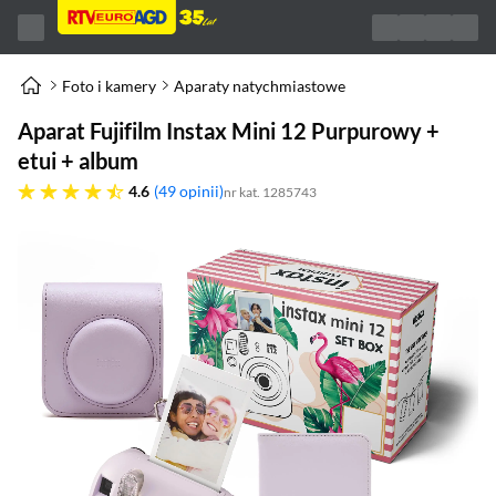
Foto i kamery
Aparaty natychmiastowe
Aparat Fujifilm Instax Mini 12 Purpurowy +
etui + album
4.6 gwiazdek
4.6
49 opinii
nr kat. 1285743