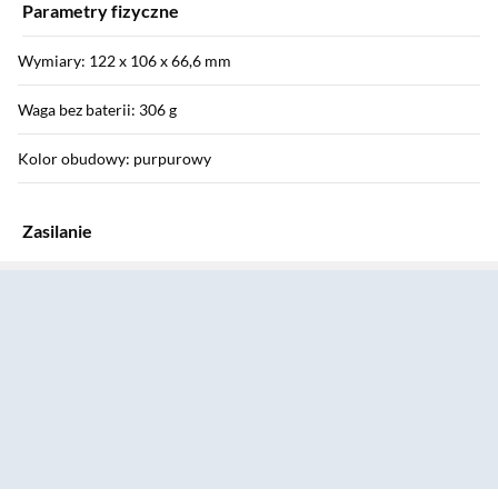
Parametry fizyczne
Wymiary: 122 x 106 x 66,6 mm
Waga bez baterii: 306 g
Kolor obudowy: purpurowy
Zasilanie
Sekcja pominięta
Zasilanie: 2 baterie AA lub akumulatorki NiMH
Wyposażenie
: 2 baterie AA
: album, etui, instrukcja obsługi w języku polskim, karta
gwarancyjna