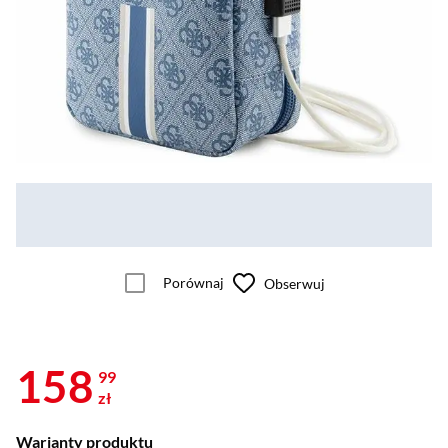
Porównaj
Obserwuj
158
99
zł
Warianty produktu