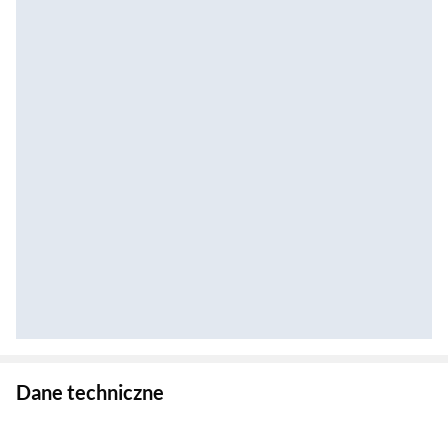
Zostałeś przeniesiony do danych technicznych produktu
Dane techniczne