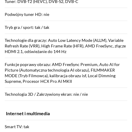
Tuner: DVB-T2 (HEVC), DVB-S2, DVB-C
Podwójny tuner HD: nie
Tryb gra / sport: tak / tak
Technologie dla graczy: Auto Low Latency Mode (ALLM), Variable
Refresh Rate (VRR), High Frame Rate (HFR), AMD FreeSync, złącze
HDMI 2.1, odświeżanie do 144 Hz
Funkcje poprawy obrazu: AMD FreeSync Premium, Auto AI for
Picture (Automatyczna technologia AI obrazu), FILMMAKER
MODE (Tryb Filmowca), kalibracja obrazu isf, Local Dimming
Supreme, Procesor HCX Pro AI MKII
Technologia 3D / Zakrzywiony ekran: nie / nie
Internet i multimedia
Smart TV: tak