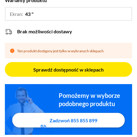
Warianty produktu
Ekran:
43 "
…
50 ",
55 "
Brak możliwości dostawy
Ten produkt dostępny jest tylko w wybranych sklepach
Sprawdź dostępność w sklepach
Pomożemy w wyborze
podobnego produktu
Zadzwoń 855 855 899