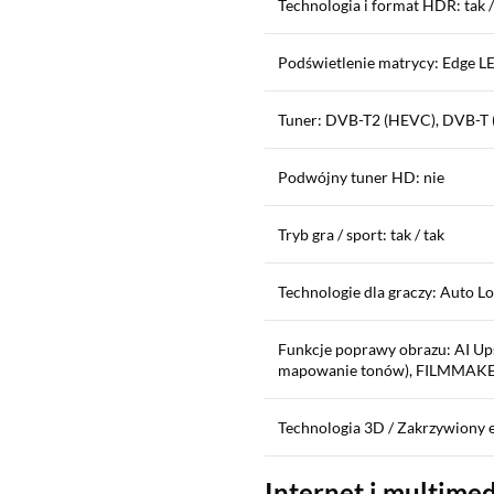
Technologia i format HDR: tak
Podświetlenie matrycy: Edge L
Tuner: DVB-T2 (HEVC), DVB-T 
Podwójny tuner HD: nie
Tryb gra / sport: tak / tak
Technologie dla graczy: Auto 
Funkcje poprawy obrazu: AI Up
mapowanie tonów), FILMMAKER
Technologia 3D / Zakrzywiony ek
Internet i multime