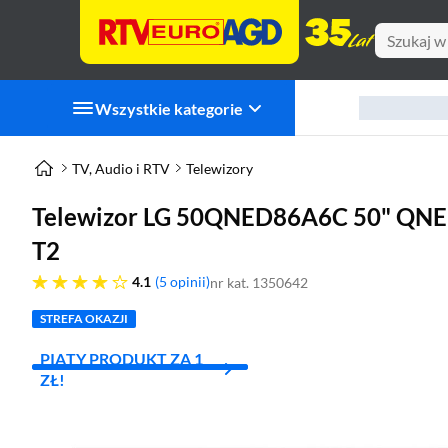
Wszystkie kategorie
TV, Audio i RTV
Telewizory
Telewizor LG 50QNED86A6C 50" QNE
T2
4.1 gwiazdek
4.1
5 opinii
nr kat. 1350642
STREFA OKAZJI
PIĄTY PRODUKT ZA 1
ZŁ!