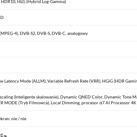
 / HDR10, HLG (Hybrid Log-Gamma)
ED
(MPEG-4), DVB-S2, DVB-S, DVB-C, analogowy
Low Latency Mode (ALLM), Variable Refresh Rate (VRR), HGiG (HDR Gamin
scaling (Inteligente skalowanie), Dynamic QNED Color, Dynamic Tone 
 MODE (Tryb Filmowca), Local Dimming, procesor α7 AI Processor 4K
ran: nie / nie
dia