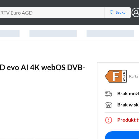
Szukaj
D evo AI 4K webOS DVB-
Karta
Plik w
(otwo
Brak moż
Brak w sk
Produkt 