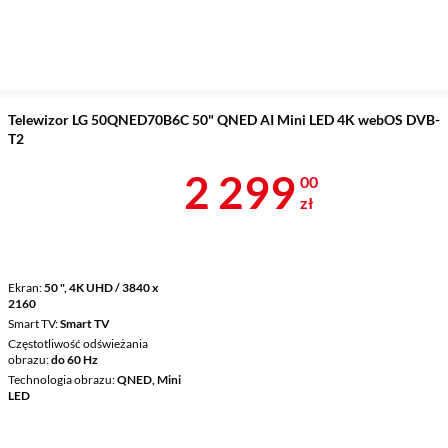
Telewizor LG 50QNED70B6C 50" QNED AI Mini LED 4K webOS DVB-
T2
Cena 2 299 z
2 299
00
zł
Ekran
50 ", 4K UHD / 3840 x
2160
Smart TV
Smart TV
Częstotliwość odświeżania
obrazu
do 60 Hz
Technologia obrazu
QNED, Mini
LED