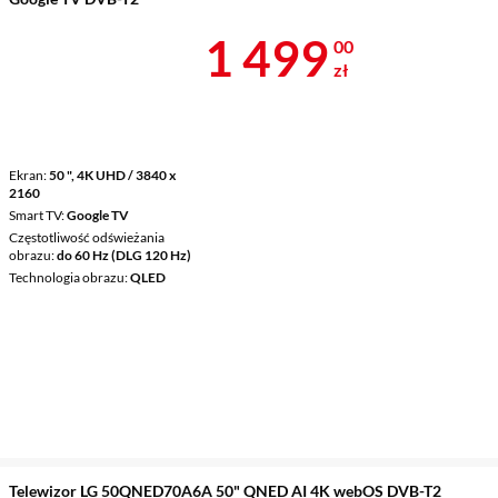
Cena 1 499 z
1 499
00
zł
Ekran
50 ", 4K UHD / 3840 x
2160
Smart TV
Google TV
Częstotliwość odświeżania
obrazu
do 60 Hz (DLG 120 Hz)
Technologia obrazu
QLED
Telewizor LG 50QNED70A6A 50" QNED AI 4K webOS DVB-T2