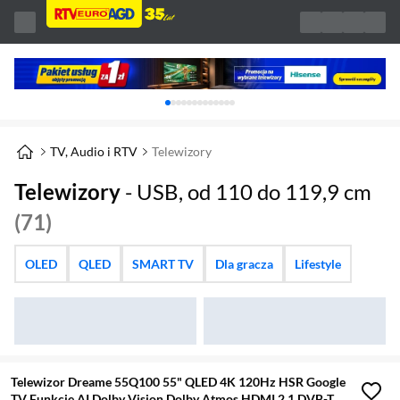
Karuzela z banerami, aktualny element 1 z 
TV, Audio i RTV
Telewizory
Telewizory
- USB, od 110 do 119,9 cm
(71)
OLED
QLED
SMART TV
Dla gracza
Lifestyle
Telewizor Dreame 55Q100 55" QLED 4K 120Hz HSR Google
TV Funkcje AI Dolby Vision Dolby Atmos HDMI 2.1 DVB-T