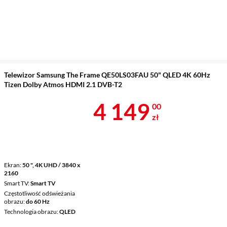
Telewizor Samsung The Frame QE50LS03FAU 50" QLED 4K 60Hz
Tizen Dolby Atmos HDMI 2.1 DVB-T2
Cena 4 149 z
4 149
00
zł
Ekran
50 ", 4K UHD / 3840 x
2160
Smart TV
Smart TV
Częstotliwość odświeżania
obrazu
do 60 Hz
Technologia obrazu
QLED