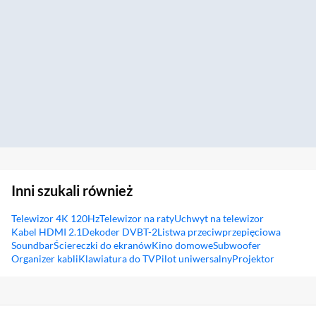
Inni szukali również
Telewizor 4K 120Hz
Telewizor na raty
Uchwyt na telewizor
Kabel HDMI 2.1
Dekoder DVBT-2
Listwa przeciwprzepięciowa
Soundbar
Ściereczki do ekranów
Kino domowe
Subwoofer
Organizer kabli
Klawiatura do TV
Pilot uniwersalny
Projektor
Sekcja pominięta