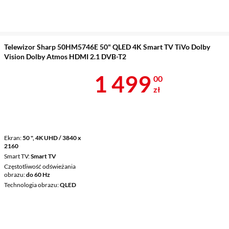
Telewizor Sharp 50HM5746E 50" QLED 4K Smart TV TiVo Dolby
Vision Dolby Atmos HDMI 2.1 DVB-T2
Cena 1 499 z
1 499
00
zł
Ekran
50 ", 4K UHD / 3840 x
2160
Smart TV
Smart TV
Częstotliwość odświeżania
obrazu
do 60 Hz
Technologia obrazu
QLED