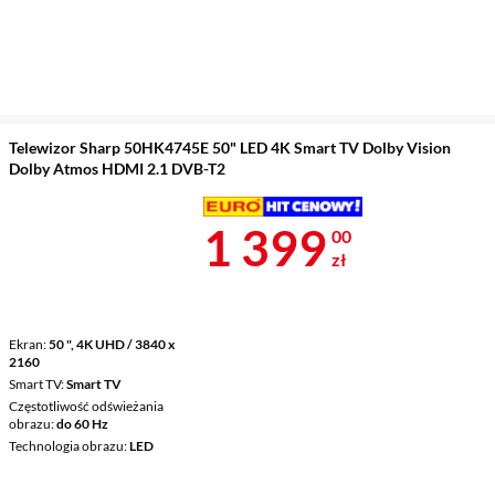
Telewizor Sharp 50HK4745E 50" LED 4K Smart TV Dolby Vision
Dolby Atmos HDMI 2.1 DVB-T2
Cena 1 399 z
1 399
00
zł
Ekran
50 ", 4K UHD / 3840 x
2160
Smart TV
Smart TV
Częstotliwość odświeżania
obrazu
do 60 Hz
Technologia obrazu
LED