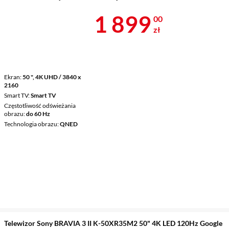
Cena 1 899 z
1 899
00
zł
Ekran
50 ", 4K UHD / 3840 x
2160
Smart TV
Smart TV
Częstotliwość odświeżania
obrazu
do 60 Hz
Technologia obrazu
QNED
Telewizor Sony BRAVIA 3 II K-50XR35M2 50" 4K LED 120Hz Google