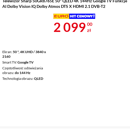
Telewizor Sharp 50GR8765E 50" QLED 4K 144Hz Google TV Funkcje
AI Dolby Vision IQ Dolby Atmos DTS X HDMI 2.1 DVB-T2
Cena 2 099 z
2 099
00
zł
Ekran
50 ", 4K UHD / 3840 x
2160
Smart TV
Google TV
Częstotliwość odświeżania
obrazu
do 144 Hz
Technologia obrazu
QLED