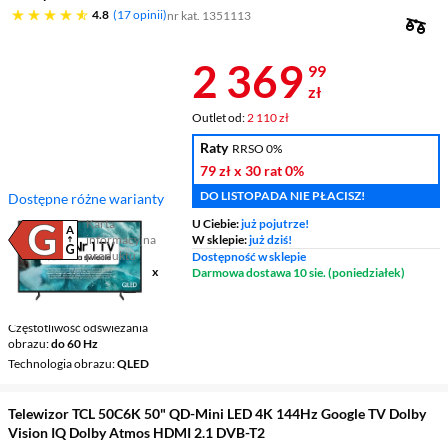
4.8 gwiazdek
4.8
17 opinii
nr kat. 1351113
Cena 2 369,9
2 369
99
zł
Outlet od:
2 110 zł
Raty
RRSO 0%
79 zł
x 30 rat
0%
DO LISTOPADA NIE PŁACISZ!
Dostępne różne warianty
Karta
U Ciebie:
już pojutrze!
informacyjna
W sklepie:
już dziś!
Plik w formacie pdf
(otworzy się w nowym oknie)
produktu
Dostępność w sklepie
Ekran
50 ", 4K UHD / 3840 x
Darmowa dostawa 10 sie. (poniedziałek)
2160
Smart TV
Smart TV
Częstotliwość odświeżania
obrazu
do 60 Hz
Technologia obrazu
QLED
Telewizor TCL 50C6K 50" QD-Mini LED 4K 144Hz Google TV Dolby
Vision IQ Dolby Atmos HDMI 2.1 DVB-T2