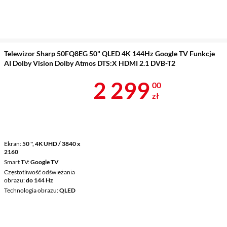
Telewizor Sharp 50FQ8EG 50" QLED 4K 144Hz Google TV Funkcje
AI Dolby Vision Dolby Atmos DTS:X HDMI 2.1 DVB-T2
Cena 2 299 z
2 299
00
zł
Ekran
50 ", 4K UHD / 3840 x
2160
Smart TV
Google TV
Częstotliwość odświeżania
obrazu
do 144 Hz
Technologia obrazu
QLED