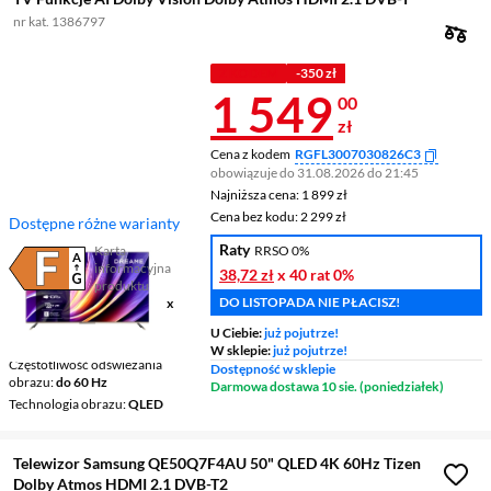
nr kat. 1386797
Z KODEM
-350 zł
Cena 1 549 z
1 549
00
zł
Cena z kodem
RGFL3007030826C3
obowiązuje do 31.08.2026 do 21:45
Najniższa cena: 1 899 zł
Najniższa cena:
1 899 zł
Cena bez kodu: 2 299 zł
Cena bez kodu:
2 299 zł
Dostępne różne warianty
Raty
Karta
RRSO 0%
informacyjna
38,72 zł
x 40 rat
0%
Plik w formacie pdf
(otworzy się w nowym oknie)
produktu
DO LISTOPADA NIE PŁACISZ!
Ekran
55 ", 4K UHD / 3840 x
2160
U Ciebie:
już pojutrze!
Smart TV
Google TV
W sklepie:
już pojutrze!
Częstotliwość odświeżania
Dostępność w sklepie
obrazu
do 60 Hz
Darmowa dostawa 10 sie. (poniedziałek)
Technologia obrazu
QLED
Telewizor Samsung QE50Q7F4AU 50" QLED 4K 60Hz Tizen
Dolby Atmos HDMI 2.1 DVB-T2