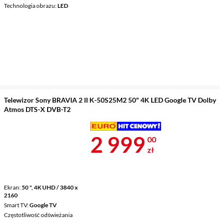
Technologia obrazu
LED
Telewizor Sony BRAVIA 2 II K-50S25M2 50" 4K LED Google TV Dolby
Atmos DTS-X DVB-T2
Cena 2 999 z
2 999
00
zł
Ekran
50 ", 4K UHD / 3840 x
2160
Smart TV
Google TV
Częstotliwość odświeżania