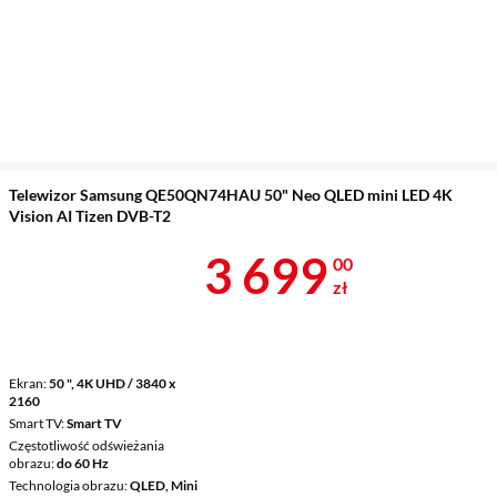
Telewizor Samsung QE50QN74HAU 50" Neo QLED mini LED 4K
Vision AI Tizen DVB-T2
Cena 3 699 z
3 699
00
zł
Ekran
50 ", 4K UHD / 3840 x
2160
Smart TV
Smart TV
Częstotliwość odświeżania
obrazu
do 60 Hz
Technologia obrazu
QLED, Mini