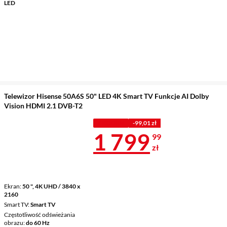
LED
Telewizor Hisense 50A6S 50" LED 4K Smart TV Funkcje AI Dolby
Vision HDMI 2.1 DVB-T2
Z KODEM
-99,01 zł
Cena 1 799,9
1 799
99
zł
Ekran
50 ", 4K UHD / 3840 x
2160
Smart TV
Smart TV
Częstotliwość odświeżania
obrazu
do 60 Hz