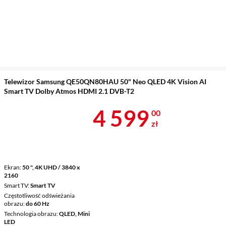
Telewizor Samsung QE50QN80HAU 50" Neo QLED 4K Vision AI
Smart TV Dolby Atmos HDMI 2.1 DVB-T2
Cena 4 599 z
4 599
00
zł
Ekran
50 ", 4K UHD / 3840 x
2160
Smart TV
Smart TV
Częstotliwość odświeżania
obrazu
do 60 Hz
Technologia obrazu
QLED, Mini
LED