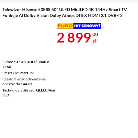
Telewizor Hisense 50E8S 50" ULED MiniLED 4K 144Hz Smart TV
Funkcje AI Dolby Vision Dolby Atmos DTS X HDMI 2.1 DVB-T2
Cena 2 899 z
2 899
00
zł
Ekran
50 ", 4K UHD / 3840 x
2160
Smart TV
Smart TV
Częstotliwość odświeżania
obrazu
do 144 Hz
Technologia obrazu
QLED, Mini
LED