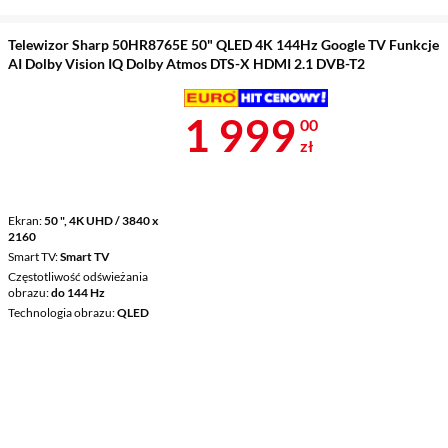
Telewizor Sharp 50HR8765E 50" QLED 4K 144Hz Google TV Funkcje
AI Dolby Vision IQ Dolby Atmos DTS-X HDMI 2.1 DVB-T2
Cena 1 999 z
1 999
00
zł
Ekran
50 ", 4K UHD / 3840 x
2160
Smart TV
Smart TV
Częstotliwość odświeżania
obrazu
do 144 Hz
Technologia obrazu
QLED