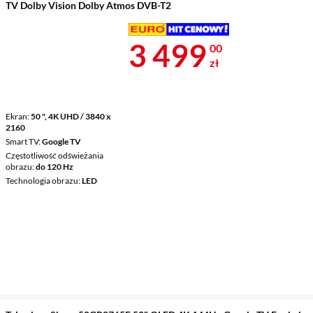
TV Dolby Vision Dolby Atmos DVB-T2
Cena 3 499 z
3 499
00
zł
Ekran
50 ", 4K UHD / 3840 x
2160
Smart TV
Google TV
Częstotliwość odświeżania
obrazu
do 120 Hz
Technologia obrazu
LED