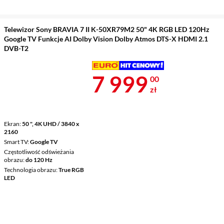
Telewizor Sony BRAVIA 7 II K-50XR79M2 50" 4K RGB LED 120Hz
Google TV Funkcje AI Dolby Vision Dolby Atmos DTS-X HDMI 2.1
DVB-T2
Cena 7 999 z
7 999
00
zł
Ekran
50 ", 4K UHD / 3840 x
2160
Smart TV
Google TV
Częstotliwość odświeżania
obrazu
do 120 Hz
Technologia obrazu
True RGB
LED