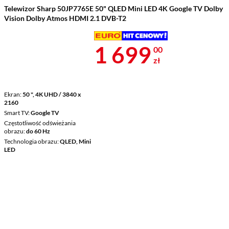
Telewizor Sharp 50JP7765E 50" QLED Mini LED 4K Google TV Dolby
Vision Dolby Atmos HDMI 2.1 DVB-T2
Cena 1 699 z
1 699
00
zł
Ekran
50 ", 4K UHD / 3840 x
2160
Smart TV
Google TV
Częstotliwość odświeżania
obrazu
do 60 Hz
Technologia obrazu
QLED, Mini
LED