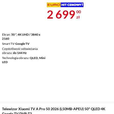
Cena 2 699 z
2 699
00
zł
Ekran
50 ", 4K UHD / 3840 x
2160
Smart TV
Google TV
Częstotliwość odświeżania
obrazu
do 144 Hz
Technologia obrazu
QLED, Mini
LED
Telewizor Xiaomi TV A Pro 50 2026 (L50MB-APEU) 50" QLED 4K
Google TV DVB-T2