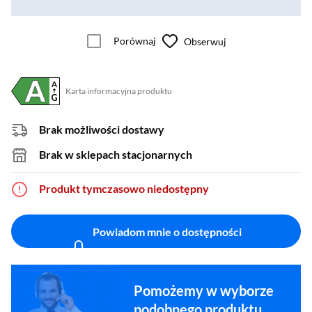
Porównaj
Obserwuj
Karta informacyjna produktu
Plik w formacie pdf
(otworzy się w nowym oknie)
Brak możliwości dostawy
Brak w sklepach stacjonarnych
Produkt tymczasowo niedostępny
Powiadom mnie o dostępności
Pomożemy w wyborze
podobnego produktu