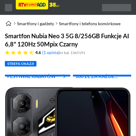
Smartfony i gadżety
Smartfony i telefony komórkowe
Smartfon Nubia Neo 3 5G 8/256GB Funkcje AI
6,8" 120Hz 50Mpix Czarny
4.6 gwiazdek
4.6
1 opinia
nr kat. 1365191
STREFA OKAZJI
FESTIWAL RABATÓW
100 ZŁ ZA KAŻDE
WYDANE 1000 ZŁ