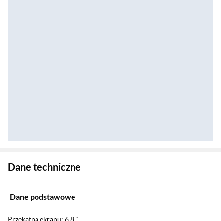
Zostałeś przeniesiony do danych technicznych produktu
Dane techniczne
Dane podstawowe
Przekątna ekranu: 6,8 "