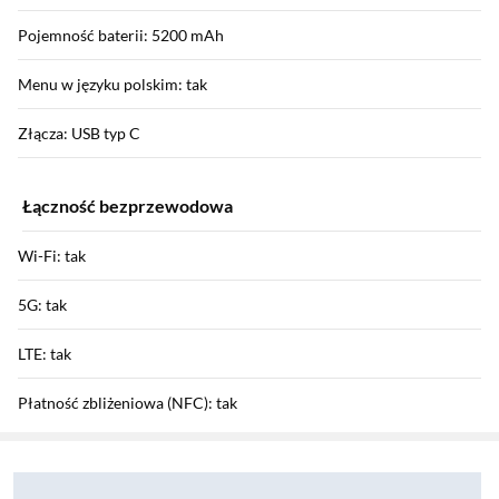
Pojemność baterii: 5200 mAh
Menu w języku polskim: tak
Złącza: USB typ C
Łączność bezprzewodowa
Wi-Fi: tak
5G: tak
LTE: tak
Płatność zbliżeniowa (NFC): tak
Sekcja pominięta
Zostałeś przeniesiony do opinii
Zostałeś przeniesiony do pytań i odpowiedzi
Bluetooth: tak v5.4