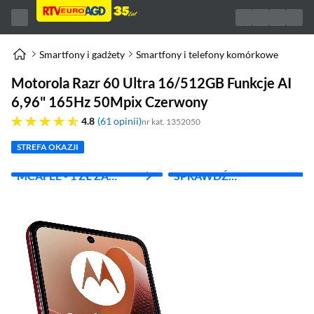
Smartfony i gadżety
Smartfony i telefony komórkowe
Motorola Razr 60 Ultra 16/512GB Funkcje AI
6,96" 165Hz 50Mpix Czerwony
4.8 gwiazdek
4.8
61 opinii
nr kat. 1352050
STREFA OKAZJI
MCAFEE - 1 ZŁ ZA
SPRAWDŹ
PIERWSZY MIES.
ABONAMENT