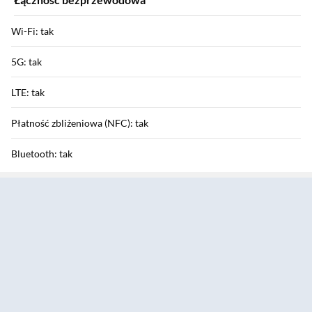
Wi-Fi: tak
5G: tak
LTE: tak
Płatność zbliżeniowa (NFC): tak
Bluetooth: tak
Sekcja pominięta
HSDPA / HSUPA / HSPA+: tak / tak / tak
GPRS / EDGE: tak / tak
Funkcje aparatu
Aparat tylny: 50 Mpix + 50 Mpix