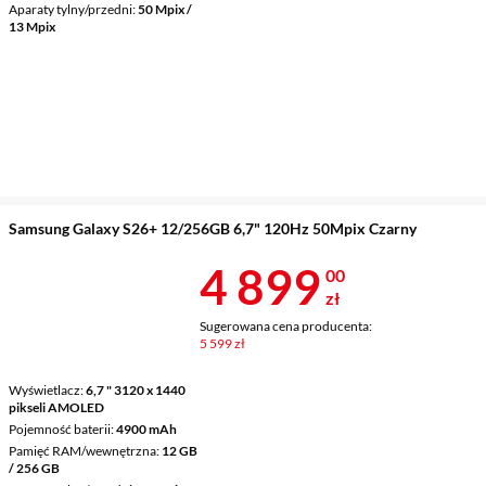
Aparaty tylny/przedni
50 Mpix /
13 Mpix
Samsung Galaxy S26+ 12/256GB 6,7" 120Hz 50Mpix Czarny
Cena 4 899 z
4 899
00
zł
Sugerowana cena producenta:
5 599 zł
Wyświetlacz
6,7 " 3120 x 1440
pikseli AMOLED
Pojemność baterii
4900 mAh
Pamięć RAM/wewnętrzna
12 GB
/ 256 GB