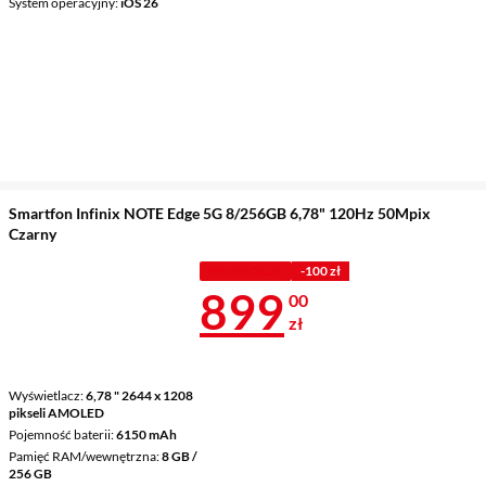
System operacyjny
iOS 26
Smartfon Infinix NOTE Edge 5G 8/256GB 6,78" 120Hz 50Mpix
Czarny
PROMOCJA
-100 zł
Cena 899 zł
899
00
zł
Wyświetlacz
6,78 " 2644 x 1208
pikseli AMOLED
Pojemność baterii
6150 mAh
Pamięć RAM/wewnętrzna
8 GB /
256 GB