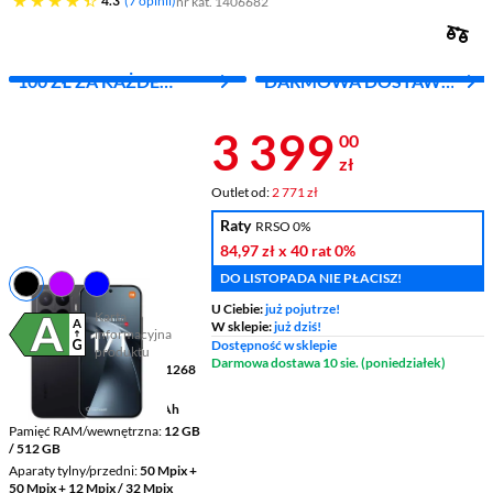
4.3
7 opinii
nr kat. 1406682
100 ZŁ ZA KAŻDE
DARMOWA DOSTAWA
WYDANE 1000 ZŁ
Z INPOST
Cena 3 399 z
3 399
00
zł
Outlet od:
2 771 zł
Raty
RRSO 0%
84,97 zł
x 40 rat
0%
DO LISTOPADA NIE PŁACISZ!
U Ciebie:
już pojutrze!
Karta
W sklepie:
już dziś!
informacyjna
Plik w formacie pdf
(otworzy się w nowym oknie)
Dostępność w sklepie
produktu
Darmowa dostawa 10 sie. (poniedziałek)
Wyświetlacz
6,59 " 2756 x 1268
pikseli AMOLED
Pojemność baterii
6500 mAh
Pamięć RAM/wewnętrzna
12 GB
/ 512 GB
Aparaty tylny/przedni
50 Mpix +
50 Mpix + 12 Mpix / 32 Mpix