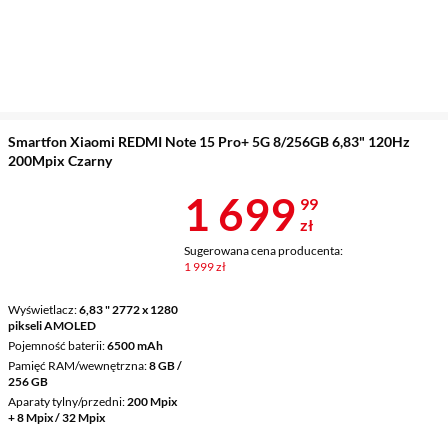
Smartfon Xiaomi REDMI Note 15 Pro+ 5G 8/256GB 6,83" 120Hz
200Mpix Czarny
Cena 1 699,9
1 699
99
zł
Sugerowana cena producenta:
1 999 zł
Wyświetlacz
6,83 " 2772 x 1280
pikseli AMOLED
Pojemność baterii
6500 mAh
Pamięć RAM/wewnętrzna
8 GB /
256 GB
Aparaty tylny/przedni
200 Mpix
+ 8 Mpix / 32 Mpix