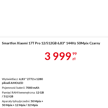
Smartfon Xiaomi 17T Pro 12/512GB 6,83" 144Hz 50Mpix Czarny
Cena 3 999,9
3 999
99
zł
Wyświetlacz
6,83 " 2772 x 1280
pikseli AMOLED
Pojemność baterii
7000 mAh
Pamięć RAM/wewnętrzna
12 GB
/ 512 GB
Aparaty tylny/przedni
50 Mpix +
50 Mpix + 12 Mpix / 32 Mpix