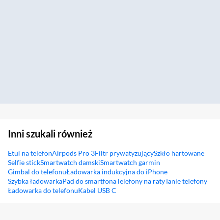
Inni szukali również
Etui na telefon
Airpods Pro 3
Filtr prywatyzujący
Szkło hartowane
Selfie stick
Smartwatch damski
Smartwatch garmin
Gimbal do telefonu
Ładowarka indukcyjna do iPhone
Szybka ładowarka
Pad do smartfona
Telefony na raty
Tanie telefony
Ładowarka do telefonu
Kabel USB C
Sekcja pominięta