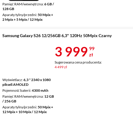
Pamięć RAM/wewnętrzna
6 GB /
128 GB
Aparaty tylny/przedni
50 Mpix +
2 Mpix + 5 Mpix / 12 Mpix
Samsung Galaxy S26 12/256GB 6,3" 120Hz 50Mpix Czarny
Cena 3 999,9
3 999
99
zł
Sugerowana cena producenta:
4 499 zł
Wyświetlacz
6,3 " 2340 x 1080
pikseli AMOLED
Pojemność baterii
4300 mAh
Pamięć RAM/wewnętrzna
12 GB
/ 256 GB
Aparaty tylny/przedni
50 Mpix +
12 Mpix + 10 Mpix / 12 Mpix