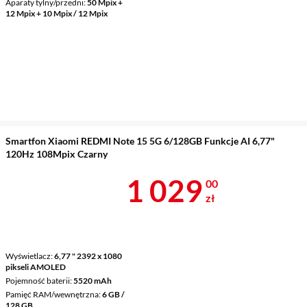
Aparaty tylny/przedni
50 Mpix +
12 Mpix + 10 Mpix / 12 Mpix
Smartfon Xiaomi REDMI Note 15 5G 6/128GB Funkcje AI 6,77"
120Hz 108Mpix Czarny
Cena 1 029 z
1 029
00
zł
Wyświetlacz
6,77 " 2392 x 1080
pikseli AMOLED
Pojemność baterii
5520 mAh
Pamięć RAM/wewnętrzna
6 GB /
128 GB