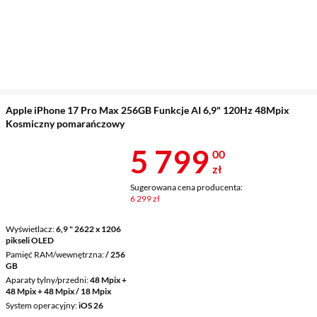
Apple iPhone 17 Pro Max 256GB Funkcje AI 6,9" 120Hz 48Mpix
Kosmiczny pomarańczowy
Cena 5 799 z
5 799
00
zł
Sugerowana cena producenta:
6 299 zł
Wyświetlacz
6,9 " 2622 x 1206
pikseli OLED
Pamięć RAM/wewnętrzna
/ 256
GB
Aparaty tylny/przedni
48 Mpix +
48 Mpix + 48 Mpix / 18 Mpix
System operacyjny
iOS 26