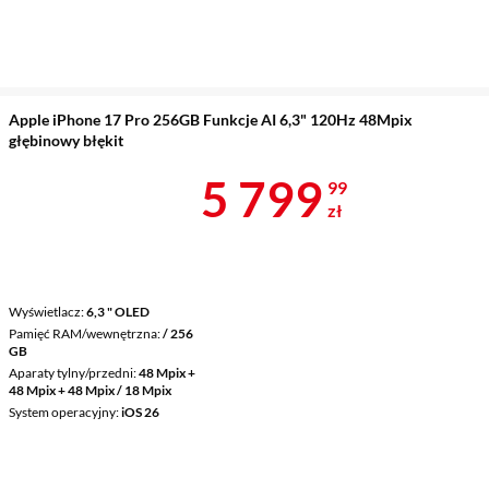
Apple iPhone 17 Pro 256GB Funkcje AI 6,3" 120Hz 48Mpix
głębinowy błękit
Cena 5 799,9
5 799
99
zł
Wyświetlacz
6,3 " OLED
Pamięć RAM/wewnętrzna
/ 256
GB
Aparaty tylny/przedni
48 Mpix +
48 Mpix + 48 Mpix / 18 Mpix
System operacyjny
iOS 26