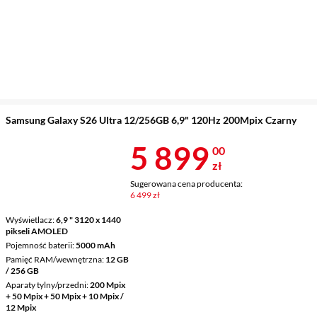
Samsung Galaxy S26 Ultra 12/256GB 6,9" 120Hz 200Mpix Czarny
Cena 5 899 z
5 899
00
zł
Sugerowana cena producenta:
6 499 zł
Wyświetlacz
6,9 " 3120 x 1440
pikseli AMOLED
Pojemność baterii
5000 mAh
Pamięć RAM/wewnętrzna
12 GB
/ 256 GB
Aparaty tylny/przedni
200 Mpix
+ 50 Mpix + 50 Mpix + 10 Mpix /
12 Mpix