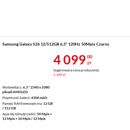
Samsung Galaxy S26 12/512GB 6,3" 120Hz 50Mpix Czarny
Cena 4 099 z
4 099
00
zł
Sugerowana cena producenta:
5 399 zł
Wyświetlacz
6,3 " 2340 x 1080
pikseli AMOLED
Pojemność baterii
4300 mAh
Pamięć RAM/wewnętrzna
12 GB
/ 512 GB
Aparaty tylny/przedni
50 Mpix +
12 Mpix + 10 Mpix / 12 Mpix