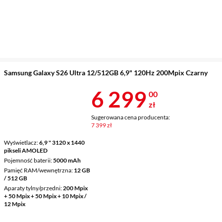
Samsung Galaxy S26 Ultra 12/512GB 6,9" 120Hz 200Mpix Czarny
Cena 6 299 z
6 299
00
zł
Sugerowana cena producenta:
7 399 zł
Wyświetlacz
6,9 " 3120 x 1440
pikseli AMOLED
Pojemność baterii
5000 mAh
Pamięć RAM/wewnętrzna
12 GB
/ 512 GB
Aparaty tylny/przedni
200 Mpix
+ 50 Mpix + 50 Mpix + 10 Mpix /
12 Mpix