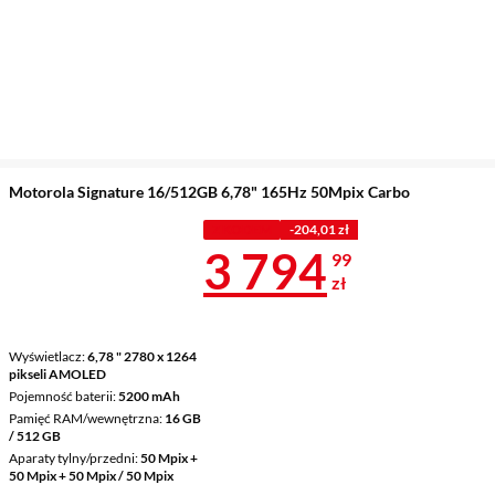
Motorola Signature 16/512GB 6,78" 165Hz 50Mpix Carbo
Z KODEM
-204,01 zł
Cena 3 794,9
3 794
99
zł
Wyświetlacz
6,78 " 2780 x 1264
pikseli AMOLED
Pojemność baterii
5200 mAh
Pamięć RAM/wewnętrzna
16 GB
/ 512 GB
Aparaty tylny/przedni
50 Mpix +
50 Mpix + 50 Mpix / 50 Mpix