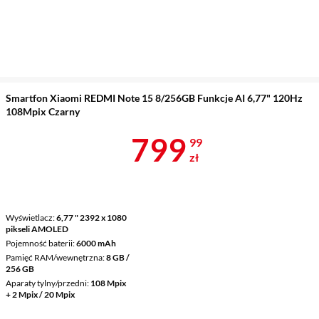
Smartfon Xiaomi REDMI Note 15 8/256GB Funkcje AI 6,77" 120Hz
108Mpix Czarny
Cena 799,99 
799
99
zł
Wyświetlacz
6,77 " 2392 x 1080
pikseli AMOLED
Pojemność baterii
6000 mAh
Pamięć RAM/wewnętrzna
8 GB /
256 GB
Aparaty tylny/przedni
108 Mpix
+ 2 Mpix / 20 Mpix