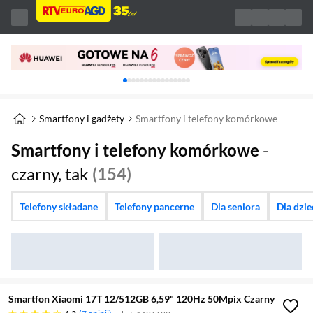
Karuzela z banerami, aktualny element 1 z 
Smartfony i gadżety
Smartfony i telefony komórkowe
Smartfony i telefony komórkowe
-
czarny, tak
(154)
Telefony składane
Telefony pancerne
Dla seniora
Dla dzi
Smartfon Xiaomi 17T 12/512GB 6,59" 120Hz 50Mpix Czarny
4.3 gwiazdek