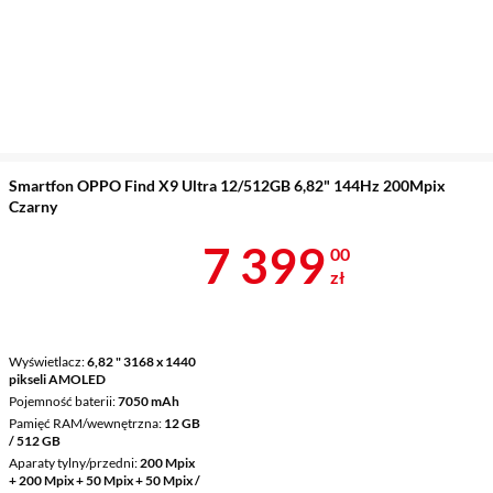
Smartfon OPPO Find X9 Ultra 12/512GB 6,82" 144Hz 200Mpix
Czarny
Cena 7 399 z
7 399
00
zł
Wyświetlacz
6,82 " 3168 x 1440
pikseli AMOLED
Pojemność baterii
7050 mAh
Pamięć RAM/wewnętrzna
12 GB
/ 512 GB
Aparaty tylny/przedni
200 Mpix
+ 200 Mpix + 50 Mpix + 50 Mpix /