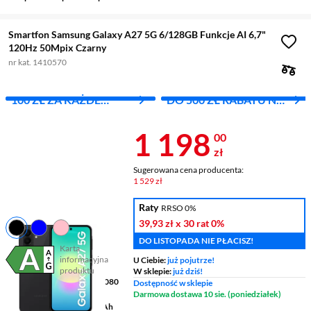
Smartfon Samsung Galaxy A27 5G 6/128GB Funkcje AI 6,7"
120Hz 50Mpix Czarny
nr kat. 1410570
100 ZŁ ZA KAŻDE
DO 500 ZŁ RABATU NA
WYDANE 1000 ZŁ
DRUGI PRODUKT
Cena 1 198 z
1 198
00
zł
Sugerowana cena producenta:
1 529 zł
Raty
RRSO 0%
39,93 zł
x 30 rat
0%
DO LISTOPADA NIE PŁACISZ!
Karta
informacyjna
U Ciebie:
już pojutrze!
Plik w formacie pdf
(otworzy się w nowym oknie)
produktu
W sklepie:
już dziś!
Wyświetlacz
6,7 " 2340 x 1080
Dostępność w sklepie
pikseli Super AMOLED
Darmowa dostawa 10 sie. (poniedziałek)
Pojemność baterii
5000 mAh