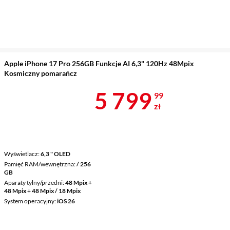
Apple iPhone 17 Pro 256GB Funkcje AI 6,3" 120Hz 48Mpix
Kosmiczny pomarańcz
Cena 5 799,9
5 799
99
zł
Wyświetlacz
6,3 " OLED
Pamięć RAM/wewnętrzna
/ 256
GB
Aparaty tylny/przedni
48 Mpix +
48 Mpix + 48 Mpix / 18 Mpix
System operacyjny
iOS 26