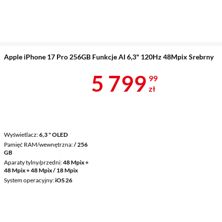
Apple iPhone 17 Pro 256GB Funkcje AI 6,3" 120Hz 48Mpix Srebrny
Cena 5 799,9
5 799
99
zł
Wyświetlacz
6,3 " OLED
Pamięć RAM/wewnętrzna
/ 256
GB
Aparaty tylny/przedni
48 Mpix +
48 Mpix + 48 Mpix / 18 Mpix
System operacyjny
iOS 26