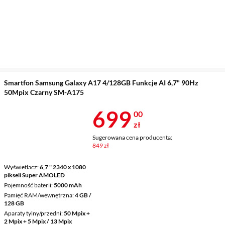
Smartfon Samsung Galaxy A17 4/128GB Funkcje AI 6,7" 90Hz
50Mpix Czarny SM-A175
Cena 699 zł
699
00
zł
Sugerowana cena producenta:
849 zł
Wyświetlacz
6,7 " 2340 x 1080
pikseli Super AMOLED
Pojemność baterii
5000 mAh
Pamięć RAM/wewnętrzna
4 GB /
128 GB
Aparaty tylny/przedni
50 Mpix +
2 Mpix + 5 Mpix / 13 Mpix