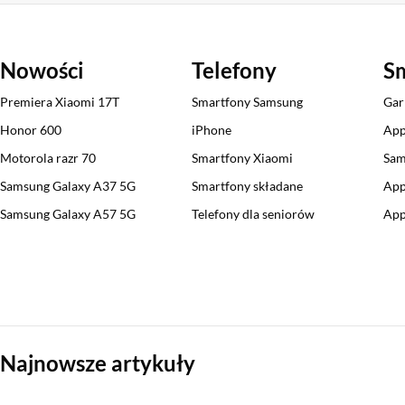
Nowości
Telefony
S
Premiera Xiaomi 17T
Smartfony Samsung
Gar
Honor 600
iPhone
App
Motorola razr 70
Smartfony Xiaomi
Sam
Samsung Galaxy A37 5G
Smartfony składane
App
Samsung Galaxy A57 5G
Telefony dla seniorów
App
Sekcja pominięta
Najnowsze artykuły