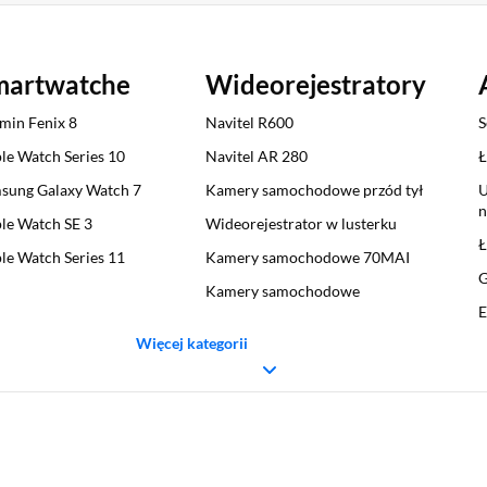
martwatche
Wideorejestratory
min Fenix 8
Navitel R600
S
le Watch Series 10
Navitel AR 280
Ł
sung Galaxy Watch 7
Kamery samochodowe przód tył
U
n
le Watch SE 3
Wideorejestrator w lusterku
Ł
le Watch Series 11
Kamery samochodowe 70MAI
G
Kamery samochodowe
E
Więcej kategorii