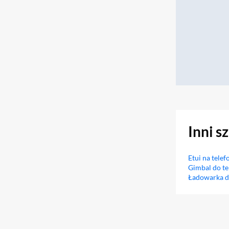
Inni s
Etui na telef
Gimbal do te
Ładowarka d
Sekcja pominięta