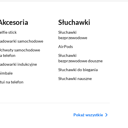
Akcesoria
Słuchawki
elfie stick
Słuchawki
bezprzewodowe
adowarki samochodowe
AirPods
chwyty samochodowe
a telefon
Słuchawki
bezprzewodowe douszne
adowarki indukcyjne
Słuchawki do biegania
imbale
Słuchawki nauszne
tui na telefon
Pokaż wszystkie