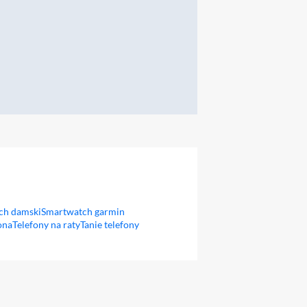
ch damski
Smartwatch garmin
ona
Telefony na raty
Tanie telefony