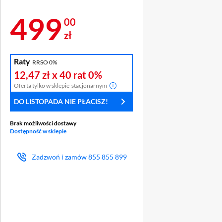
Cena 499 zł
499
00
zł
Raty
RRSO 0%
A
12,47 zł
x 40 rat
0%
LACZA
Oferta tylko w sklepie
stacjonarnym
DO LISTOPADA NIE PŁACISZ!
Brak możliwości dostawy
Dostępność w sklepie
Zadzwoń i zamów
855 855 899