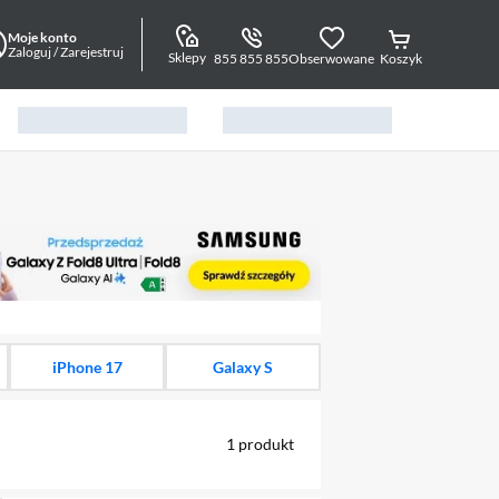
Moje konto
Zaloguj / Zarejestruj
Sklepy
855 855 855
Obserwowane
Koszyk
alny element 1 z 15
iPhone 17
Galaxy S
1
produkt