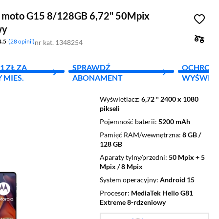
 moto G15 8/128GB 6,72" 50Mpix
wy
4.5
28 opinii
nr kat. 1348254
1 ZŁ ZA
SPRAWDŹ
OCHRON
 MIES.
ABONAMENT
WYŚWIET
Wyświetlacz
6,72 " 2400 x 1080
pikseli
Pojemność baterii
5200 mAh
Pamięć RAM/wewnętrzna
8 GB /
128 GB
Aparaty tylny/przedni
50 Mpix + 5
Mpix / 8 Mpix
System operacyjny
Android 15
Procesor
MediaTek Helio G81
Extreme 8-rdzeniowy