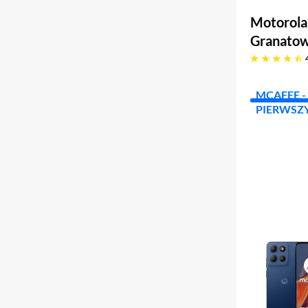
Motorola
Granato
4.5 gwiazdek
MCAFEE - 
PIERWSZY