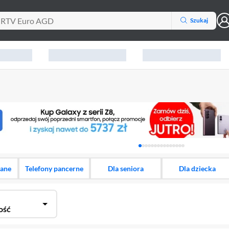
Szukaj
Karuzela z banerami, aktu
dane
Telefony pancerne
Dla seniora
Dla dziecka
ość