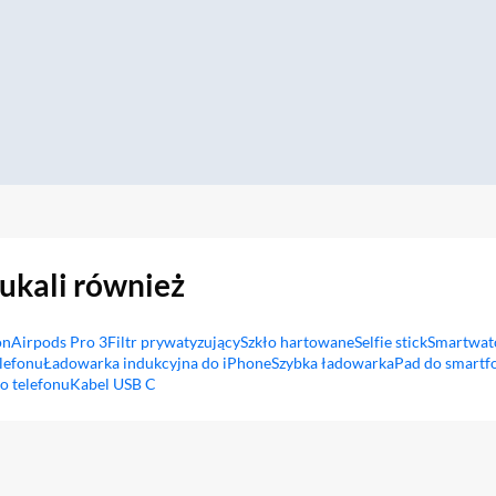
zukali również
on
Airpods Pro 3
Filtr prywatyzujący
Szkło hartowane
Selfie stick
Smartwat
lefonu
Ładowarka indukcyjna do iPhone
Szybka ładowarka
Pad do smartf
o telefonu
Kabel USB C