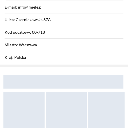
E-mail: info@miele.pl
Ulica: Czerniakowska 87A
Kod pocztowy: 00-718
Miasto: Warszawa
Kraj: Polska
Sekcja pominięta
Zostałeś przeniesiony do opinii
Zostałeś przeniesiony do pytań i odpowiedzi