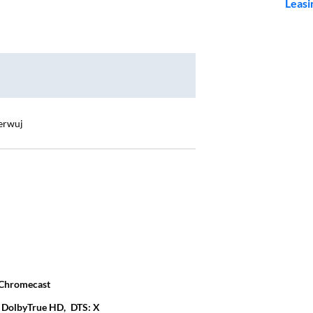
Leasi
erwuj
Chromecast
DolbyTrue HD,
DTS: X