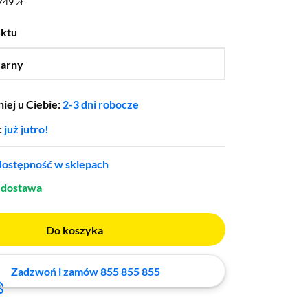
749 zł
749 zł
uktu
arny
…
iej u Ciebie:
2-3 dni robocze
:
już jutro!
ostępność w sklepach
dostawa
Do koszyka
Zadzwoń i zamów 855 855 855