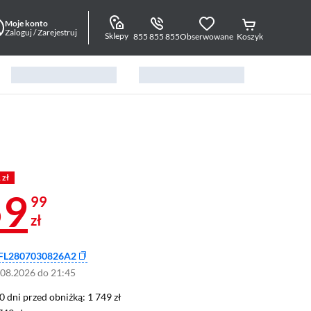
Moje konto
Zaloguj / Zarejestruj
Sklepy
855 855 855
Obserwowane
Koszyk
 zł
59
99
zł
FL2807030826A2
.08.2026 do 21:45
0 dni przed obniżką: 1 749 zł
30 dni przed obniżką:
1 749 zł