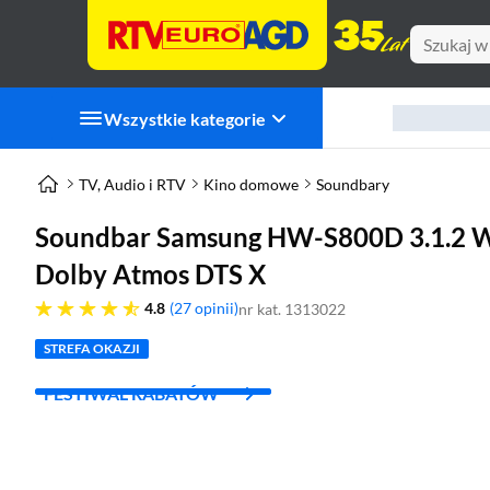
Wszystkie kategorie
TV, Audio i RTV
Kino domowe
Soundbary
Soundbar Samsung HW-S800D 3.1.2 Wi
Dolby Atmos DTS X
4.8 gwiazdek
4.8
27 opinii
nr kat. 1313022
STREFA OKAZJI
FESTIWAL RABATÓW