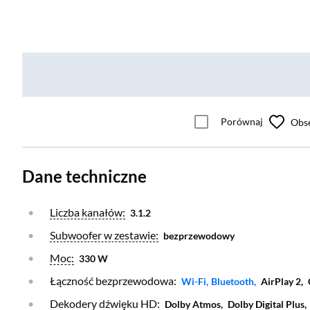
Porównaj
Obs
Dane techniczne
Otwórz warstwę
Liczba kanałów:
3.1.2
Otwórz warstwę
Subwoofer w zestawie:
bezprzewodowy
Otwórz warstwę
Moc:
330 W
Łączność bezprzewodowa:
Otwórz warstwę
Otwórz warstwę
Wi-Fi,
Bluetooth,
AirPlay 2,
Otwórz warstwę
Dekodery dźwięku HD:
Dolby Atmos,
Dolby Digital Plus,