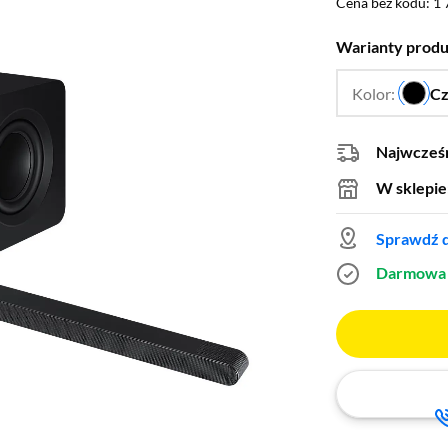
Cena bez kodu: 1 
Cena bez kodu:
1 
Warianty prod
Kolor:
Cz
Najwcześn
W sklepie
Sprawdź d
Darmowa 