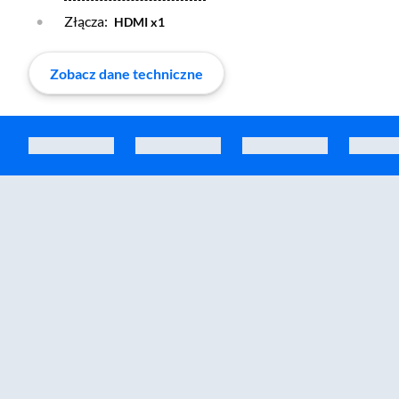
Złącza:
HDMI x1
Zobacz dane techniczne
Zostałeś przeniesiony do sekcji akcesoriów