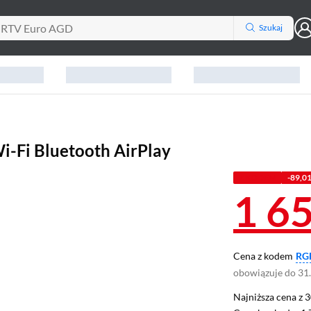
Szukaj
-Fi Bluetooth AirPlay
Z KODEM
-89,01
1 6
Cena z kodem
RG
obowiązuje do 31
Najniższa cena z 3
Najniższa cena z 