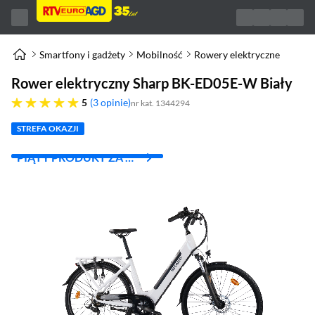
Smartfony i gadżety
Mobilność
Rowery elektryczne
Rower elektryczny Sharp BK-ED05E-W Biały
pięć gwiazdek
5
3 opinie
nr kat. 1344294
STREFA OKAZJI
PIĄTY PRODUKT ZA 1
ZŁ!