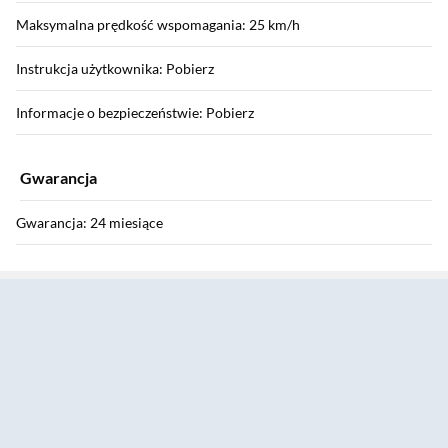
Maksymalna prędkość wspomagania: 25 km/h
Instrukcja użytkownika: Pobierz
Informacje o bezpieczeństwie: Pobierz
Gwarancja
Gwarancja: 24 miesiące
Sekcja pominięta
Producent
Nazwa producenta: Sharp ConsumerElectronics Poland sp. z o.o.
Marka: Sharp
Dane kontaktowe producenta