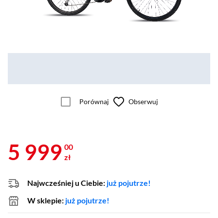
Porównaj
Obserwuj
5 999
00
zł
Najwcześniej u Ciebie:
już pojutrze!
W sklepie:
już pojutrze!