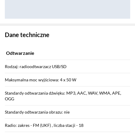
Zostałeś przeniesiony do danych technicznych produktu
Dane techniczne
Odtwarzanie
Rodzaj: radioodtwarzacz USB/SD
Maksymalna moc wyjściowa: 4 x 50 W
Standardy odtwarzania dźwięku: MP3, AAC, WAV, WMA, APE,
OGG
Standardy odtwarzania obrazu: nie
Radio: zakres - FM (UKF) , liczba stacji - 18