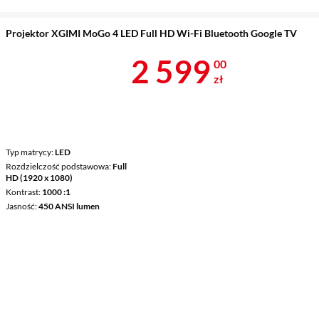
Projektor XGIMI MoGo 4 LED Full HD Wi-Fi Bluetooth Google TV
Cena 2 599 z
2 599
00
zł
Typ matrycy
LED
Rozdzielczość podstawowa
Full
HD (1920 x 1080)
Kontrast
1000 :1
Jasność
450 ANSI lumen