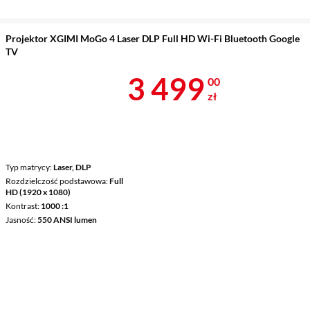
Projektor XGIMI MoGo 4 Laser DLP Full HD Wi-Fi Bluetooth Google
TV
Cena 3 499 z
3 499
00
zł
Typ matrycy
Laser, DLP
Rozdzielczość podstawowa
Full
HD (1920 x 1080)
Kontrast
1000 :1
Jasność
550 ANSI lumen