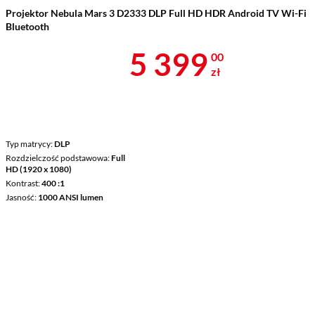
Projektor Nebula Mars 3 D2333 DLP Full HD HDR Android TV Wi-Fi
Bluetooth
Cena 5 399 z
5 399
00
zł
Typ matrycy
DLP
Rozdzielczość podstawowa
Full
HD (1920 x 1080)
Kontrast
400 :1
Jasność
1000 ANSI lumen