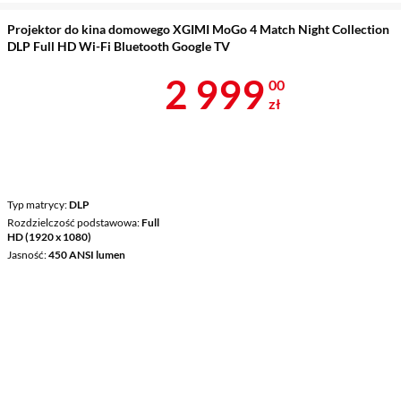
Projektor do kina domowego XGIMI MoGo 4 Match Night Collection
DLP Full HD Wi-Fi Bluetooth Google TV
Cena 2 999 z
2 999
00
zł
Typ matrycy
DLP
Rozdzielczość podstawowa
Full
HD (1920 x 1080)
Jasność
450 ANSI lumen