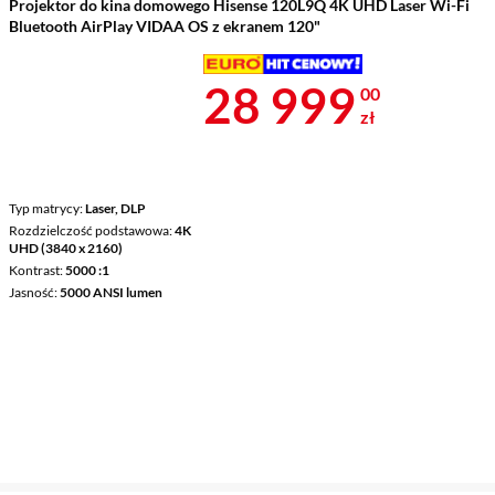
Projektor do kina domowego Hisense 120L9Q 4K UHD Laser Wi-Fi
Bluetooth AirPlay VIDAA OS z ekranem 120"
Cena 28 999 
28 999
00
zł
Typ matrycy
Laser, DLP
Rozdzielczość podstawowa
4K
UHD (3840 x 2160)
Kontrast
5000 :1
Jasność
5000 ANSI lumen