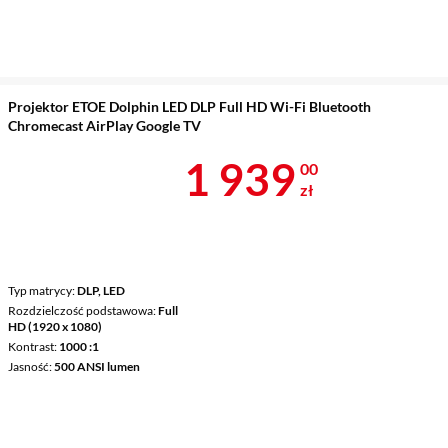
Projektor ETOE Dolphin LED DLP Full HD Wi-Fi Bluetooth
Chromecast AirPlay Google TV
Cena 1 939 z
1 939
00
zł
Typ matrycy
DLP, LED
Rozdzielczość podstawowa
Full
HD (1920 x 1080)
Kontrast
1000 :1
Jasność
500 ANSI lumen