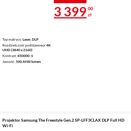
TANIEJ Z KODEM
Cena 3 399 z
3 399
00
zł
Typ matrycy
Laser, DLP
Rozdzielczość podstawowa
4K
UHD (3840 x 2160)
Kontrast
450000 :1
Jasność
500 ANSI lumen
Projektor Samsung The Freestyle Gen.2 SP-LFF3CLAX DLP Full HD
Wi-Fi