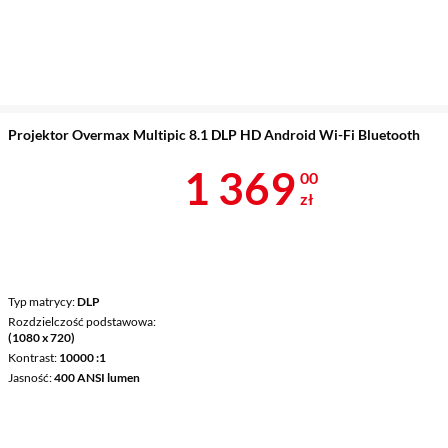
Projektor Overmax Multipic 8.1 DLP HD Android Wi-Fi Bluetooth
Cena 1 369 z
1 369
00
zł
Typ matrycy
DLP
Rozdzielczość podstawowa
(1080 x 720)
Kontrast
10000 :1
Jasność
400 ANSI lumen