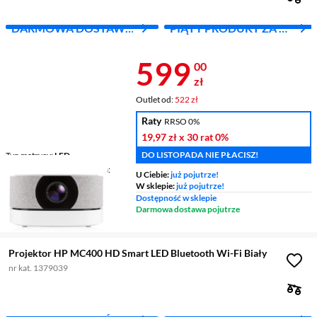
DARMOWA DOSTAWA
PIĄTY PRODUKT ZA 1
Z INPOST
ZŁ!
Cena 599 zł
599
00
zł
Outlet od:
522 zł
Raty
RRSO 0%
19,97 zł
x 30 rat
0%
DO LISTOPADA NIE PŁACISZ!
Typ matrycy
LED
Rozdzielczość podstawowa
U Ciebie:
już pojutrze!
WXGA (1280 x 720)
W sklepie:
już pojutrze!
Kontrast
1000 :1
Dostępność w sklepie
Jasność
150 ANSI lumen
Darmowa dostawa pojutrze
Projektor HP MC400 HD Smart LED Bluetooth Wi-Fi Biały
nr kat. 1379039