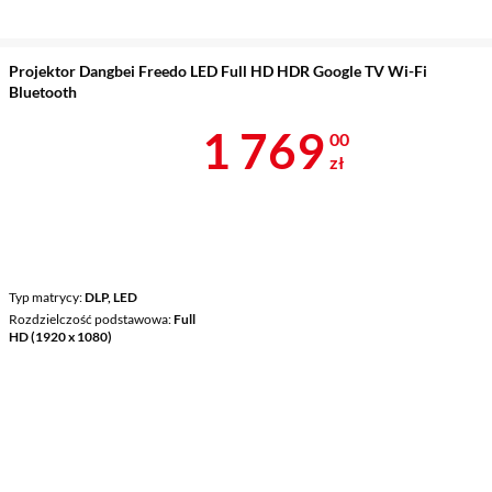
Projektor Dangbei Freedo LED Full HD HDR Google TV Wi-Fi
Bluetooth
Cena 1 769 z
1 769
00
zł
Typ matrycy
DLP, LED
Rozdzielczość podstawowa
Full
HD (1920 x 1080)