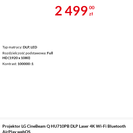
Cena 2 499 z
2 499
00
zł
Typ matrycy
DLP, LED
Rozdzielczość podstawowa
Full
HD (1920 x 1080)
Kontrast
100000 :1
Projektor LG CineBeam Q HU710PB DLP Laser 4K Wi-Fi Bluetooth
AirPlay webOS