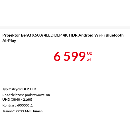
Projektor BenQ X500i 4LED DLP 4K HDR Android Wi-Fi Bluetooth
AirPlay
Cena 6 599 z
6 599
00
zł
Typ matrycy
DLP, LED
Rozdzielczość podstawowa
4K
UHD (3840 x 2160)
Kontrast
600000 :1
Jasność
2200 ANSI lumen