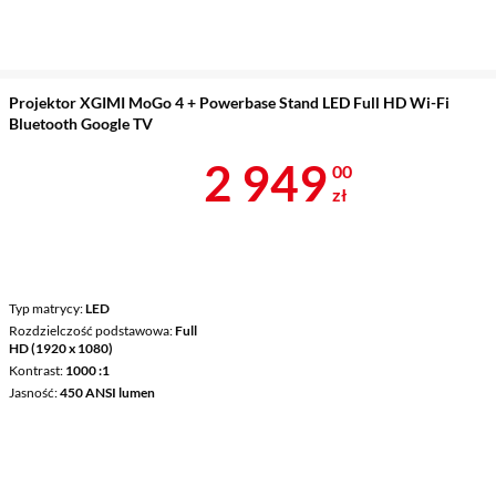
Projektor XGIMI MoGo 4 + Powerbase Stand LED Full HD Wi-Fi
Bluetooth Google TV
Cena 2 949 z
2 949
00
zł
Typ matrycy
LED
Rozdzielczość podstawowa
Full
HD (1920 x 1080)
Kontrast
1000 :1
Jasność
450 ANSI lumen