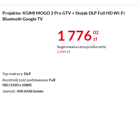
Projektor XGIMI MOGO 2 Pro GTV + Stojak DLP Full HD Wi-Fi
Bluetooth Google TV
Cena 1 776,0
1 776
02
zł
Sugerowana cena producenta:
2 099 zł
Typ matrycy
DLP
Rozdzielczość podstawowa
Full
HD (1920 x 1080)
Jasność
430 ANSI lumen