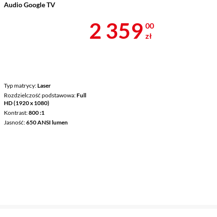
Audio Google TV
Cena 2 359 z
2 359
00
zł
Typ matrycy
Laser
Rozdzielczość podstawowa
Full
HD (1920 x 1080)
Kontrast
800 :1
Jasność
650 ANSI lumen