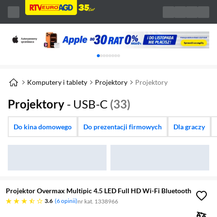
Karuzela z banerami, aktualny element 1 z 
Komputery i tablety
Projektory
Projektory
Projektory
- USB-C
(33)
Do kina domowego
Do prezentacji firmowych
Dla graczy
Projektor Overmax Multipic 4.5 LED Full HD Wi-Fi Bluetooth
3.6 gwiazdek
3.6
6 opinii
nr kat. 1338966