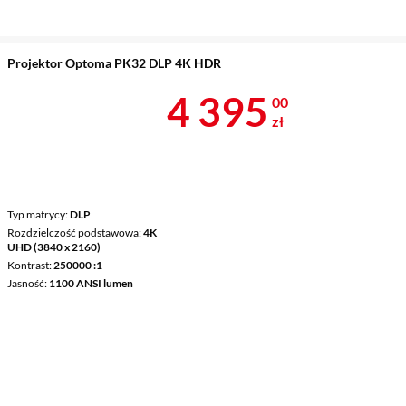
Projektor Optoma PK32 DLP 4K HDR
Cena 4 395 z
4 395
00
zł
Typ matrycy
DLP
Rozdzielczość podstawowa
4K
UHD (3840 x 2160)
Kontrast
250000 :1
Jasność
1100 ANSI lumen