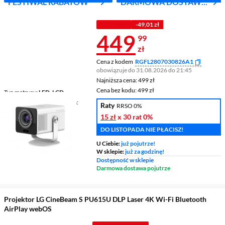
FESTIWAL RABATÓW
DARMOWA DOSTAWA
Z INPOST
Z KODEM
-49,01 zł
Cena 449,99 
449
99
zł
Cena z kodem
RGFL2807030826A1
obowiązuje do 31.08.2026 do 21:45
Najniższa cena: 499 zł
Najniższa cena:
499 zł
Cena bez kodu: 499 zł
Cena bez kodu:
499 zł
Typ matrycy
LED, LCD
Rozdzielczość podstawowa
Raty
RRSO 0%
WXGA (1280 x 720)
15 zł
x 30 rat
0%
Jasność
150 ANSI lumen
DO LISTOPADA NIE PŁACISZ!
U Ciebie:
już pojutrze!
W sklepie:
już za godzinę!
Dostępność w sklepie
Darmowa dostawa pojutrze
Projektor LG CineBeam S PU615U DLP Laser 4K Wi-Fi Bluetooth
AirPlay webOS