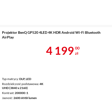
Projektor BenQ GP520 4LED 4K HDR Android Wi-Fi Bluetooth
AirPlay
Cena 4 199 z
4 199
00
zł
Typ matrycy
DLP, LED
Rozdzielczość podstawowa
4K
UHD (3840 x 2160)
Kontrast
200000 :1
Jasność
2600 ANSI lumen