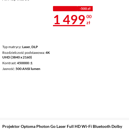
PROMOCJA
-500 zł
Cena 1 499 z
1 499
00
zł
Typ matrycy
Laser, DLP
Rozdzielczość podstawowa
4K
UHD (3840 x 2160)
Kontrast
450000 :1
Jasność
500 ANSI lumen
Projektor Optoma Photon Go Laser Full HD Wi-Fi Bluetooth Dolby