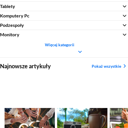
Tablety
Komputery Pc
Podzespoły
Monitory
Więcej kategorii
Sekcja pominięta
Najnowsze artykuły
Pokaż wszystkie
Nadchodzące
Ranking aparatów
Najleps
premiery smartfonów
kompaktowych.
tytanow
– kalendarz nowości
Najlepsze modele
2026