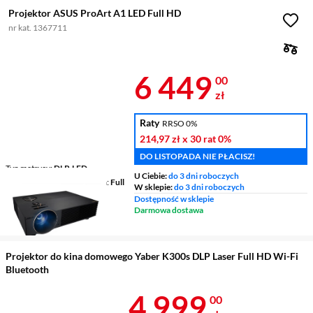
Projektor ASUS ProArt A1 LED Full HD
nr kat. 1367711
Cena 6 449 z
6 449
00
zł
Raty
RRSO 0%
214,97 zł
x 30 rat
0%
DO LISTOPADA NIE PŁACISZ!
Typ matrycy
DLP, LED
U Ciebie:
do 3 dni roboczych
Rozdzielczość podstawowa
Full
W sklepie:
do 3 dni roboczych
HD 1080p (1920 x 1080)
Dostępność w sklepie
Kontrast
800 :1
Darmowa dostawa
Jasność
3000 ANSI lumen
Projektor do kina domowego Yaber K300s DLP Laser Full HD Wi-Fi
Bluetooth
Cena 4 999 z
4 999
00