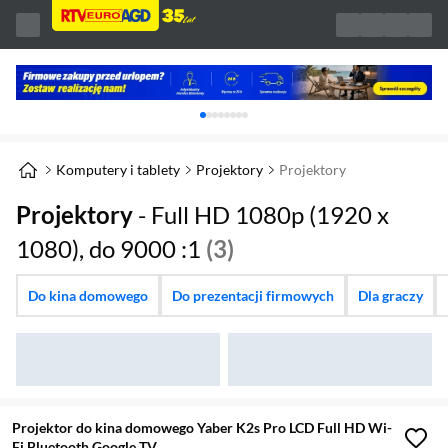
Karuzela z banerami, aktualny element 1 z 
Komputery i tablety
Projektory
Projektory
Projektory
- Full HD 1080p (1920 x
1080), do 9000 :1
(3)
Do kina domowego
Do prezentacji firmowych
Dla graczy
Projektor do kina domowego Yaber K2s Pro LCD Full HD Wi-
Fi Bluetooth Google TV