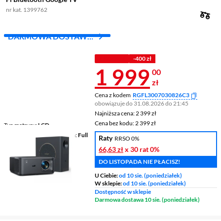
nr kat. 1399762
DARMOWA DOSTAWA
Z INPOST
Z KODEM
-400 zł
Cena 1 999 z
1 999
00
zł
Cena z kodem
RGFL3007030826C3
obowiązuje do 31.08.2026 do 21:45
Najniższa cena: 2 399 zł
Najniższa cena:
2 399 zł
Cena bez kodu: 2 399 zł
Cena bez kodu:
2 399 zł
Typ matrycy
LCD
Rozdzielczość podstawowa
Full
Raty
RRSO 0%
HD 1080p (1920 x 1080)
66,63 zł
x 30 rat
0%
Jasność
800 ANSI lumen
DO LISTOPADA NIE PŁACISZ!
U Ciebie:
od 10 sie. (poniedziałek)
W sklepie:
od 10 sie. (poniedziałek)
Dostępność w sklepie
Darmowa dostawa 10 sie. (poniedziałek)