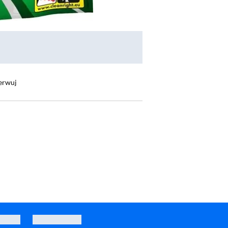
erwuj