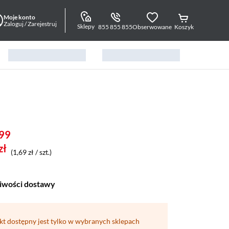
Moje konto
Zaloguj / Zarejestruj
Sklepy
855 855 855
Obserwowane
Koszyk
99
zł
(1,69 zł / szt.)
iwości dostawy
kt dostępny jest tylko w wybranych sklepach