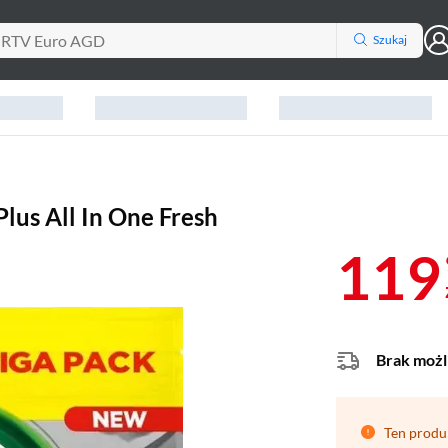
Szukaj
lus All In One Fresh
119
Brak możl
Ten produ