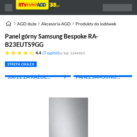
AGD duże
Akcesoria AGD
Produkty do lodówek
Panel górny Samsung Bespoke RA-
B23EUTS9GG
4.4 gwiazdek
4.4
7 opinii
nr kat. 1246961
STREFA OKAZJI
100 ZŁ ZA KAŻDE
PANEL SAMSUNG
WYDANE 1000 ZŁ
BESPOKE ZA 1 ZŁ