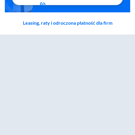
Leasing, raty i odroczona płatność dla firm
Zostałeś przeniesiony do sekcji akcesoriów