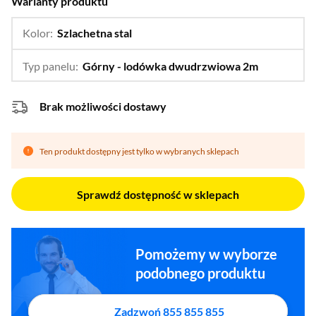
Warianty produktu
Kolor:
Szlachetna stal
…
Alabastrowa biel,
Głęboka czerń,
Typ panelu:
Górny - lodówka dwudrzwiowa 2m
…
Satynowy błękit
Dolny – lo
Górny - lo
Brak możliwości dostawy
Pojedynczy
Ten produkt dostępny jest tylko w wybranych sklepach
Sprawdź dostępność w sklepach
Pomożemy w wyborze
podobnego produktu
Zadzwoń 855 855 855