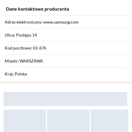
Dane kontaktowe producenta
Adres elektroniczny: www.samsung.com
Ulica: Postępu 14
Kod pocztowy: 02-676
Miasto: WARSZAWA
Kraj: Polska
Sekcja pominięta
Zostałeś przeniesiony do opinii
Zostałeś przeniesiony do pytań i odpowiedzi