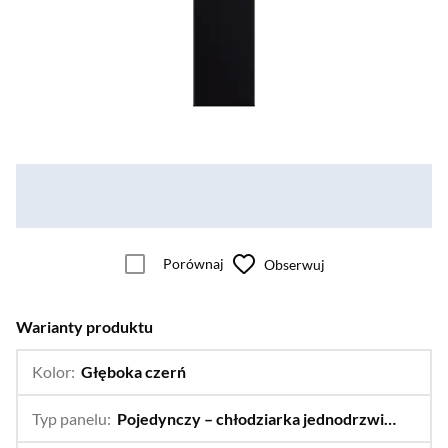
Porównaj
Obserwuj
Warianty produktu
Kolor:
Głęboka czerń
…
Satynowy błękit
Typ panelu:
Pojedynczy – chłodziarka jednodrzwiowa Slim 1,85m
…
Dolny