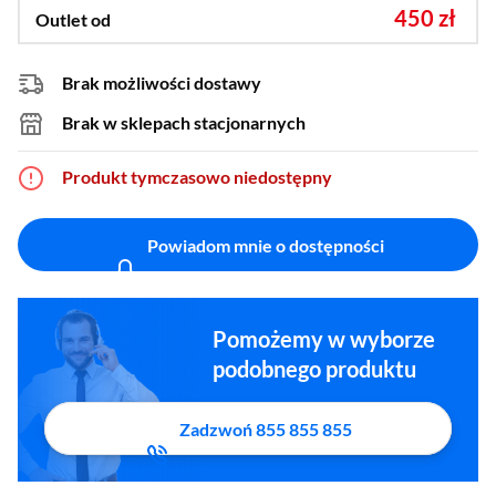
450 zł
Outlet od
Górny
Górny
Brak możliwości dostawy
Brak w sklepach stacjonarnych
Produkt tymczasowo niedostępny
Powiadom mnie o dostępności
Pomożemy w wyborze
podobnego produktu
Zadzwoń 855 855 855