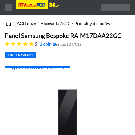
AGD duże
Akcesoria AGD
Produkty do lodówek
Panel Samsung Bespoke RA-M17DAA22GG
pięć gwiazdek
5
1 opinia
nr kat. 1247012
STREFA OKAZJI
PIĄTY PRODUKT ZA 1
ZŁ!