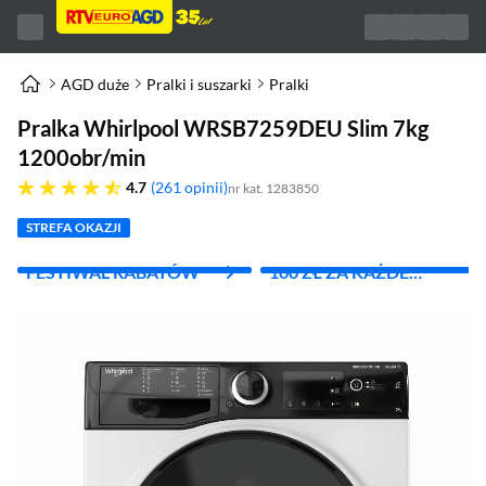
AGD duże
Pralki i suszarki
Pralki
Pralka Whirlpool WRSB7259DEU Slim 7kg
1200obr/min
4.7 gwiazdek
4.7
261 opinii
nr kat. 1283850
STREFA OKAZJI
FESTIWAL RABATÓW
100 ZŁ ZA KAŻDE
WYDANE 1000 ZŁ