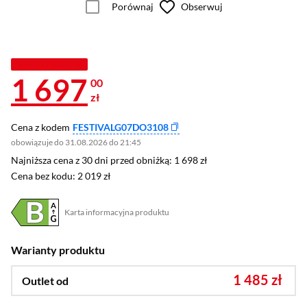
Porównaj
Obserwuj
TANIEJ Z KODEM
1 697
00
zł
Cena z kodem
FESTIVALG07DO3108
obowiązuje do 31.08.2026 do 21:45
Najniższa cena z 30 dni przed obniżką: 1 698 zł
Najniższa cena z 30 dni przed obniżką:
1 698 zł
Cena bez kodu: 2 019 zł
Cena bez kodu:
2 019 zł
Karta informacyjna produktu
Plik w formacie pdf
(otworzy się w nowym oknie)
Warianty produktu
1 485 zł
Outlet od