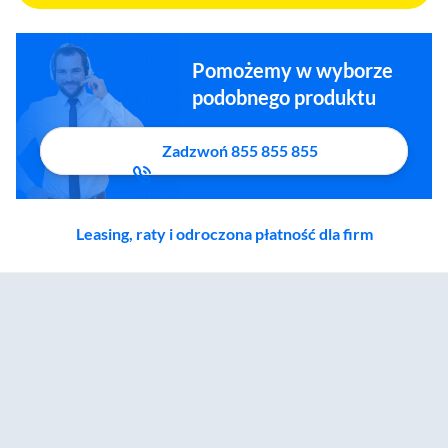
Pomożemy w wyborze
podobnego produktu
Zadzwoń 855 855 855
Leasing, raty i odroczona płatność dla firm
Zostałeś przeniesiony do sekcji akcesoriów