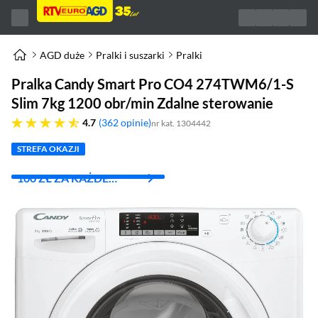
AGD duże
Pralki i suszarki
Pralki
Pralka Candy Smart Pro CO4 274TWM6/1-S
Slim 7kg 1200 obr/min Zdalne sterowanie
4.7 gwiazdek
4.7
362 opinie
nr kat. 1304442
STREFA OKAZJI
100 ZŁ ZA KAŻDE
WYDANE 1000 ZŁ