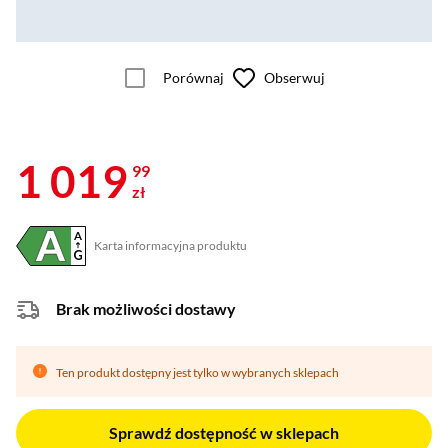
Porównaj
Obserwuj
1 019
99
zł
Karta informacyjna produktu
Plik w formacie pdf
(otworzy się w nowym oknie)
Brak możliwości dostawy
Ten produkt dostępny jest tylko w wybranych sklepach
Sprawdź dostępność w sklepach