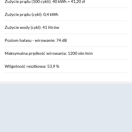
Zużycie prądu (100 cykli): 40 kWh = 41,20 zł
Zużycie prądu (cykl): 0,4 kWh
Zużycie wody (cykl): 41 litrów
Poziom hałasu - wirowanie: 74 dB
Maksymalna prędkość wirowania: 1200 obr/min
Wilgotność resztkowa: 53,9 %
Sekcja pominięta
Klasa prania: A
Klasa wirowania: B
Klasa poziomu hałasu wirowania: B
Programy i funkcje