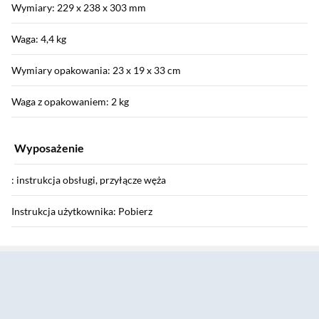
Wymiary: 229 x 238 x 303 mm
Waga: 4,4 kg
Wymiary opakowania: 23 x 19 x 33 cm
Waga z opakowaniem: 2 kg
Wyposażenie
: instrukcja obsługi, przyłącze węża
Instrukcja użytkownika: Pobierz
Sekcja pominięta
Informacje o bezpieczeństwie: Pobierz
Gwarancja