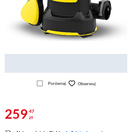
Porównaj
Obserwuj
259
47
zł