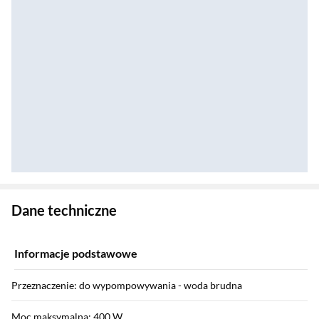
Zostałeś przeniesiony do danych technicznych produktu
Dane techniczne
Informacje podstawowe
Przeznaczenie: do wypompowywania - woda brudna
Moc maksymalna: 400 W