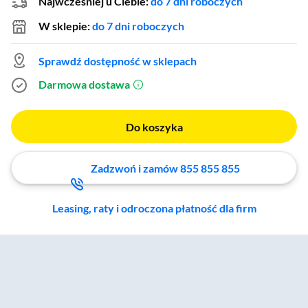
Najwcześniej u Ciebie:
do 7 dni roboczych
W sklepie:
do 7 dni roboczych
Sprawdź dostępność w sklepach
Darmowa dostawa
(otworzy się w nowym oknie)
Do koszyka
Zadzwoń i zamów 855 855 855
Leasing, raty i odroczona płatność dla firm
Zostałeś przeniesiony do sekcji akcesoriów