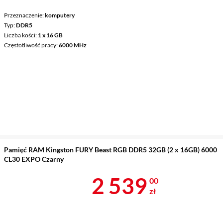
Przeznaczenie
komputery
Typ
DDR5
Liczba kości
1 x 16 GB
Częstotliwość pracy
6000 MHz
Pamięć RAM Kingston FURY Beast RGB DDR5 32GB (2 x 16GB) 6000
CL30 EXPO Czarny
Cena 2 539 z
2 539
00
zł