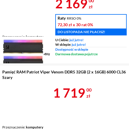
Cena 2 169 z
2 169
00
zł
Raty
RRSO 0%
72,30 zł
x 30 rat
0%
DO LISTOPADA NIE PŁACISZ!
Przeznaczenie
komputery
U Ciebie:
już jutro!
Typ
DDR5
W sklepie:
już jutro!
Liczba kości
2 x 16 GB
Dostępność w sklepie
Częstotliwość pracy
6000 MHz
Darmowa dostawa pojutrze
Pamięć RAM Patriot Viper Venom DDR5 32GB (2 x 16GB) 6000 CL36
Szary
Cena 1 719 z
1 719
00
zł
Przeznaczenie
komputery