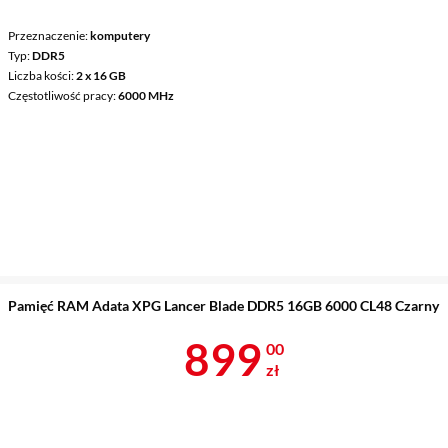
Przeznaczenie
komputery
Typ
DDR5
Liczba kości
2 x 16 GB
Częstotliwość pracy
6000 MHz
Pamięć RAM Adata XPG Lancer Blade DDR5 16GB 6000 CL48 Czarny
Cena 899 zł
899
00
zł