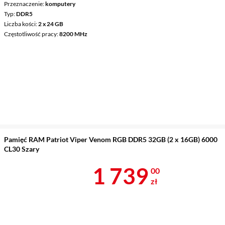
Przeznaczenie
komputery
Typ
DDR5
Liczba kości
2 x 24 GB
Częstotliwość pracy
8200 MHz
Pamięć RAM Patriot Viper Venom RGB DDR5 32GB (2 x 16GB) 6000
CL30 Szary
Cena 1 739 z
1 739
00
zł