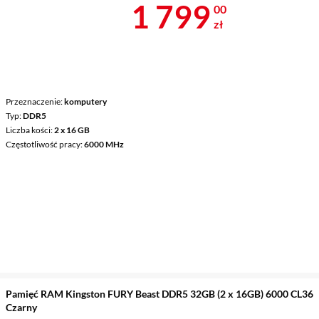
Cena 1 799 z
1 799
00
zł
Przeznaczenie
komputery
Typ
DDR5
Liczba kości
2 x 16 GB
Częstotliwość pracy
6000 MHz
Pamięć RAM Kingston FURY Beast DDR5 32GB (2 x 16GB) 6000 CL36
Czarny