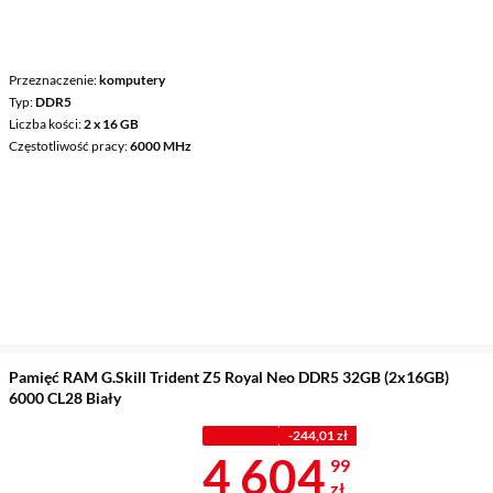
Przeznaczenie
komputery
Typ
DDR5
Liczba kości
2 x 16 GB
Częstotliwość pracy
6000 MHz
Pamięć RAM G.Skill Trident Z5 Royal Neo DDR5 32GB (2x16GB)
6000 CL28 Biały
Z KODEM
-244,01 zł
Cena 4 604,9
4 604
99
zł