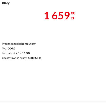
Biały
Cena 1 659 z
1 659
00
zł
Przeznaczenie
komputery
Typ
DDR5
Liczba kości
1 x 16 GB
Częstotliwość pracy
6000 MHz