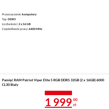
Przeznaczenie
komputery
Typ
DDR5
Liczba kości
2 x 16 GB
Częstotliwość pracy
6400 MHz
Pamięć RAM Patriot Viper Elite 5 RGB DDR5 32GB (2 x 16GB) 6000
CL30 Biały
TANIEJ Z KODEM
Cena 1 999 z
1 999
00
zł