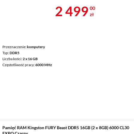
Cena 2 499 z
2 499
00
zł
Przeznaczenie
komputery
Typ
DDR5
Liczba kości
2 x 16 GB
Częstotliwość pracy
6000 MHz
Pamięć RAM Kingston FURY Beast DDR5 16GB (2 x 8GB) 6000 CL30
EXPO Czarny