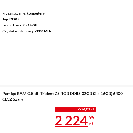
Przeznaczenie
komputery
Typ
DDR5
Liczba kości
2 x 16 GB
Częstotliwość pracy
6000 MHz
Pamięć RAM G.Skill Trident Z5 RGB DDR5 32GB (2 x 16GB) 6400
CL32 Szary
Z KODEM
-574,01 zł
Cena 2 224,9
2 224
99
zł