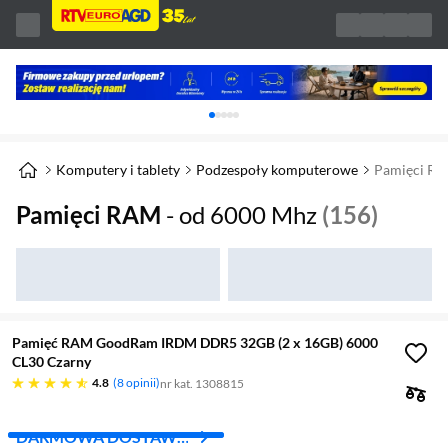
Karuzela z banerami, aktualny element 1 z 
Komputery i tablety
Podzespoły komputerowe
Pamięci R
Pamięci RAM
- od 6000 Mhz
(156)
Pamięć RAM GoodRam IRDM DDR5 32GB (2 x 16GB) 6000
CL30 Czarny
4.8 gwiazdek
4.8
8 opinii
nr kat. 1308815
DARMOWA DOSTAWA