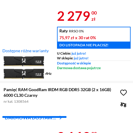
Z INPOST
Cena 2 279 z
2 279
00
zł
Raty
RRSO 0%
75,97 zł
x 30 rat
0%
DO LISTOPADA NIE PŁACISZ!
Dostępne różne warianty
U Ciebie:
już jutro!
Przeznaczenie
komputery
W sklepie:
już jutro!
Typ
DDR5
Dostępność w sklepie
Liczba kości
2 x 16 GB
Darmowa dostawa pojutrze
Częstotliwość pracy
6000 MHz
Pamięć RAM GoodRam IRDM RGB DDR5 32GB (2 x 16GB)
6000 CL30 Czarny
nr kat. 1308564
DARMOWA DOSTAWA
Z INPOST