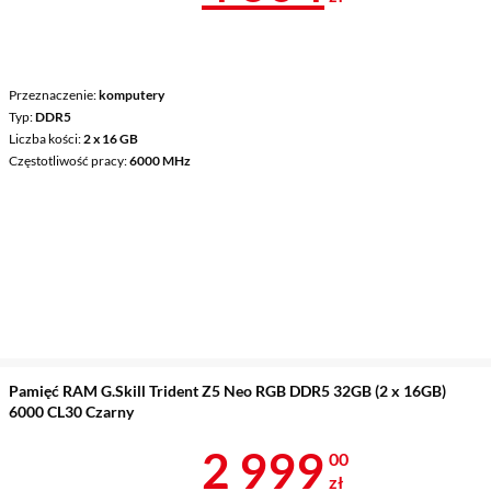
Przeznaczenie
komputery
Typ
DDR5
Liczba kości
2 x 16 GB
Częstotliwość pracy
6000 MHz
Pamięć RAM G.Skill Trident Z5 Neo RGB DDR5 32GB (2 x 16GB)
6000 CL30 Czarny
Cena 2 999 z
2 999
00
zł