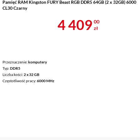
Pamięć RAM Kingston FURY Beast RGB DDR5 64GB (2 x 32GB) 6000
CL30 Czarny
Cena 4 409 z
4 409
00
zł
Przeznaczenie
komputery
Typ
DDR5
Liczba kości
2 x 32 GB
Częstotliwość pracy
6000 MHz