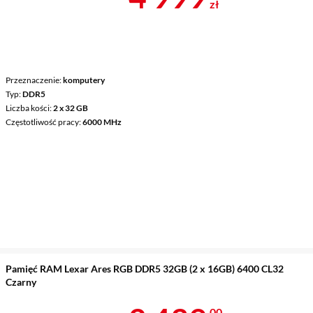
zł
Przeznaczenie
komputery
Typ
DDR5
Liczba kości
2 x 32 GB
Częstotliwość pracy
6000 MHz
Pamięć RAM Lexar Ares RGB DDR5 32GB (2 x 16GB) 6400 CL32
Czarny
00