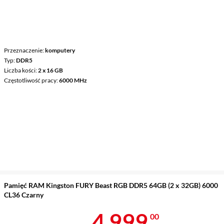
Przeznaczenie
komputery
Typ
DDR5
Liczba kości
2 x 16 GB
Częstotliwość pracy
6000 MHz
Pamięć RAM Kingston FURY Beast RGB DDR5 64GB (2 x 32GB) 6000
CL36 Czarny
Cena 4 999 z
4 999
00