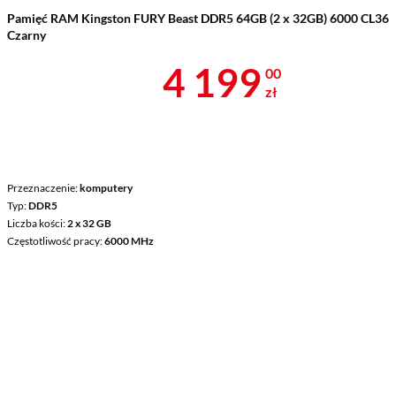
Pamięć RAM Kingston FURY Beast DDR5 64GB (2 x 32GB) 6000 CL36
Czarny
Cena 4 199 z
4 199
00
zł
Przeznaczenie
komputery
Typ
DDR5
Liczba kości
2 x 32 GB
Częstotliwość pracy
6000 MHz