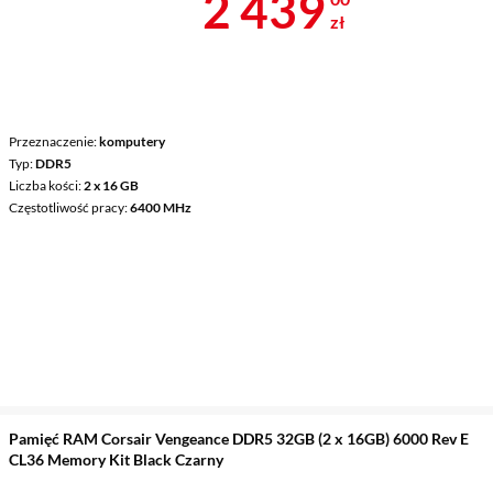
Cena 2 439 z
2 439
zł
Przeznaczenie
komputery
Typ
DDR5
Liczba kości
2 x 16 GB
Częstotliwość pracy
6400 MHz
Pamięć RAM Corsair Vengeance DDR5 32GB (2 x 16GB) 6000 Rev E
CL36 Memory Kit Black Czarny