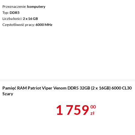
Przeznaczenie
komputery
Typ
DDR5
Liczba kości
2 x 16 GB
Częstotliwość pracy
6000 MHz
Pamięć RAM Patriot Viper Venom DDR5 32GB (2 x 16GB) 6000 CL30
Szary
Cena 1 759 z
1 759
00
zł