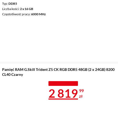
Typ
DDR5
Liczba kości
2 x 16 GB
Częstotliwość pracy
6000 MHz
Pamięć RAM G.Skill Trident Z5 CK RGB DDR5 48GB (2 x 24GB) 8200
CL40 Czarny
TANIEJ Z KODEM
Cena 2 819,9
2 819
99
zł