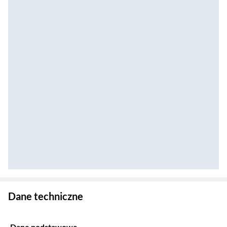
Zostałeś przeniesiony do danych technicznych produktu
Dane techniczne
Dane podstawowe