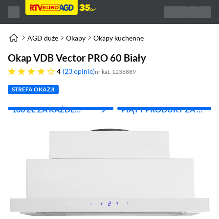
AGD duże
Okapy
Okapy kuchenne
Okap VDB Vector PRO 60 Biały
cztery gwiazdki
4
23 opinie
nr kat. 1236889
STREFA OKAZJI
100 ZŁ ZA KAŻDE
PIĄTY PRODUKT ZA 1
WYDANE 1000 ZŁ
ZŁ!