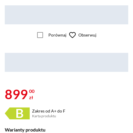
Porównaj
Obserwuj
899
00
zł
Zakres od A+ do F
Karta produktu
Plik w formacie pdf
(otworzy się w nowym oknie)
Warianty produktu