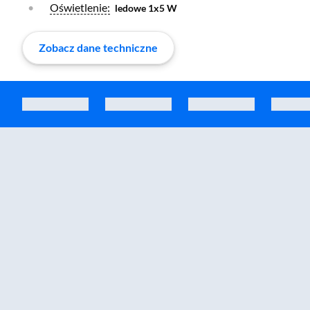
Otwórz warstwę
Oświetlenie:
ledowe 1x5 W
Zobacz dane techniczne
Zostałeś przeniesiony do sekcji akcesoriów