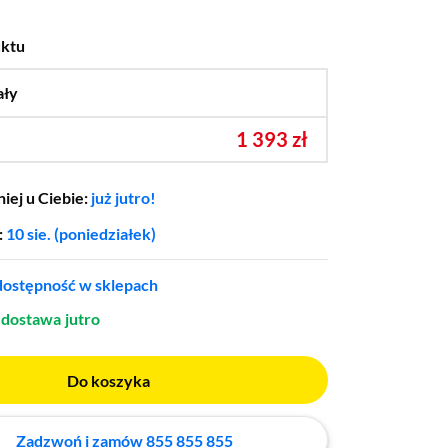
uktu
ały
…
1 393 zł
iej u Ciebie:
już jutro!
:
10 sie. (poniedziałek)
ostępność w sklepach
dostawa
jutro
Do koszyka
Zadzwoń i zamów 855 855 855