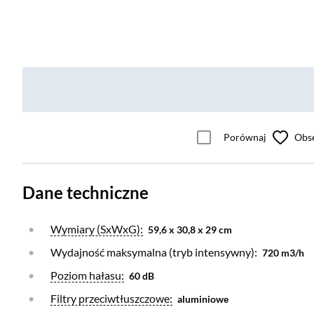
Porównaj
Obs
Dane techniczne
Otwórz warstwę
Wymiary (SxWxG):
59,6 x 30,8 x 29 cm
Wydajność maksymalna (tryb intensywny):
720 m3/h
Otwórz warstwę
Poziom hałasu:
60 dB
Otwórz warstwę
Filtry przeciwtłuszczowe:
aluminiowe