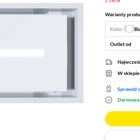
2 190 zł
Warianty prod
Kolor:
Bi
Outlet od
Najwcześn
W sklepie
Sprawdź d
Darmowa 