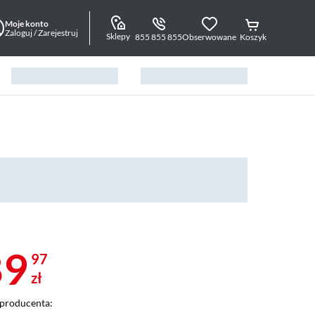
Moje konto
Zaloguj / Zarejestruj
Sklepy
855 855 855
Obserwowane
Koszyk
89
97
zł
producenta: