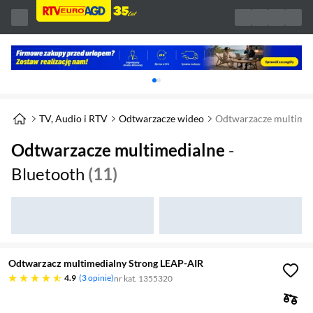
Karuzela z banerami, aktualny element 1 z 
TV, Audio i RTV
Odtwarzacze wideo
Odtwarzacze multimed
Odtwarzacze multimedialne
-
Bluetooth
(11)
Odtwarzacz multimedialny Strong LEAP-AIR
4.9 gwiazdek
4.9
3 opinie
nr kat. 1355320