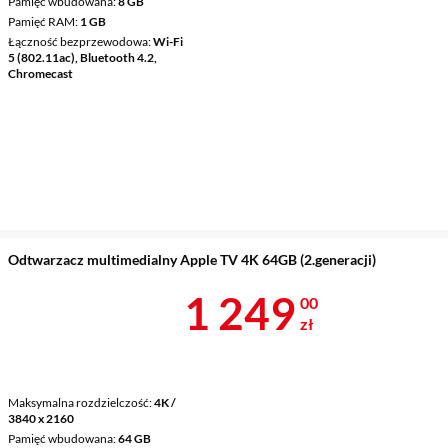
Pamięć wbudowana
8 GB
Pamięć RAM
1 GB
Łączność bezprzewodowa
Wi-Fi
5 (802.11ac), Bluetooth 4.2,
Chromecast
Odtwarzacz multimedialny Apple TV 4K 64GB (2.generacji)
Cena 1 249 z
1 249
00
zł
Maksymalna rozdzielczość
4K /
3840 x 2160
Pamięć wbudowana
64 GB