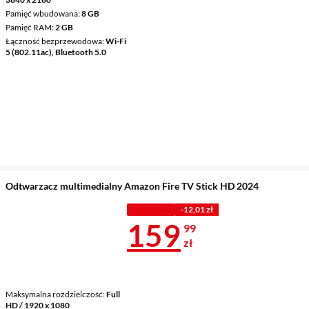
Pamięć wbudowana
8 GB
Pamięć RAM
2 GB
Łączność bezprzewodowa
Wi-Fi
5 (802.11ac), Bluetooth 5.0
Odtwarzacz multimedialny Amazon Fire TV Stick HD 2024
Z KODEM
-12,01 zł
Cena 159,99 
159
99
zł
Maksymalna rozdzielczość
Full
HD / 1920 x 1080