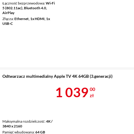
Łączność bezprzewodowa
Wi-Fi
5 (802.11ac), Bluetooth 4.0,
AirPlay
Złącza
Ethernet, 1x HDMI, 1x
USB-C
Odtwarzacz multimedialny Apple TV 4K 64GB (3.generacji)
Cena 1 039 z
1 039
00
zł
Maksymalna rozdzielczość
4K /
3840 x 2160
Pamięć wbudowana
64 GB