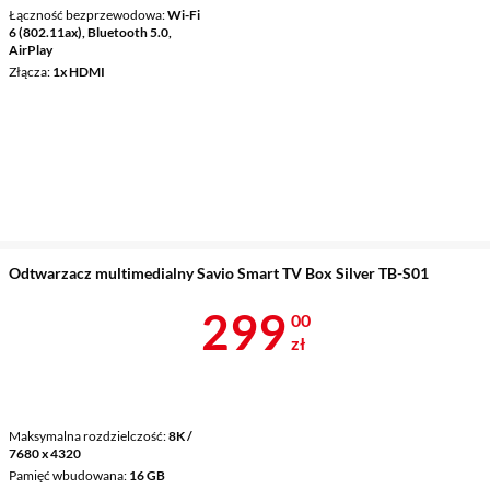
Łączność bezprzewodowa
Wi-Fi
6 (802.11ax), Bluetooth 5.0,
AirPlay
Złącza
1x HDMI
Odtwarzacz multimedialny Savio Smart TV Box Silver TB-S01
Cena 299 zł
299
00
zł
Maksymalna rozdzielczość
8K /
7680 x 4320
Pamięć wbudowana
16 GB