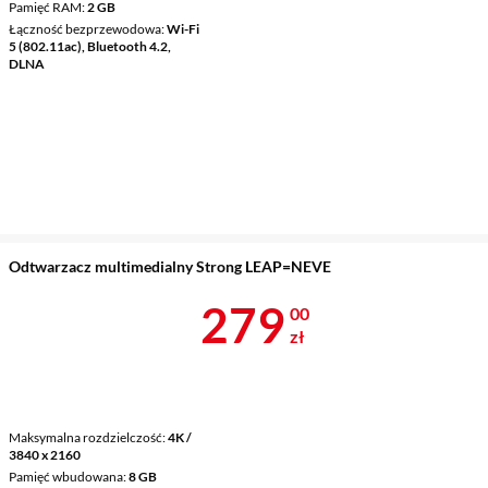
Pamięć RAM
2 GB
Łączność bezprzewodowa
Wi-Fi
5 (802.11ac), Bluetooth 4.2,
DLNA
Odtwarzacz multimedialny Strong LEAP=NEVE
Cena 279 zł
279
00
zł
Maksymalna rozdzielczość
4K /
3840 x 2160
Pamięć wbudowana
8 GB