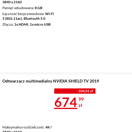
3840 x 2160
Pamięć wbudowana
8 GB
Łączność bezprzewodowa
Wi-Fi
5 (802.11ac), Bluetooth 5.0
Złącza
1x HDMI, 1x micro USB
Odtwarzacz multimedialny NVIDIA SHIELD TV 2019
Z KODEM
-104,01 zł
Cena 674,99 
674
99
zł
Maksymalna rozdzielczość
4K /
3840 x 2160