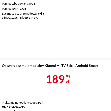
Pamięć wbudowana
8 GB
Pamięć RAM
1 GB
Łączność bezprzewodowa
Wi-Fi
5 (802.11ac), Bluetooth 5.0
Odtwarzacz multimedialny Xiaomi Mi TV Stick Android Smart
Cena 189,99 
189
99
zł
Maksymalna rozdzielczość
Full
HD / 1920 x 1080