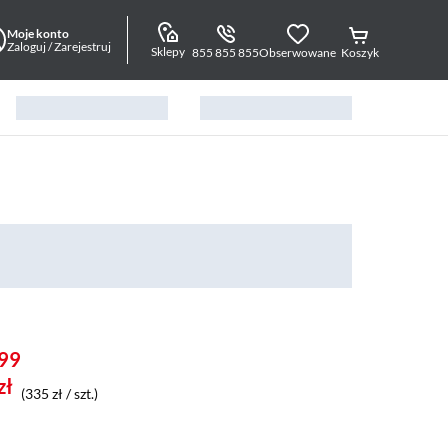
Moje konto
Zaloguj / Zarejestruj
Sklepy
855 855 855
Obserwowane
Koszyk
99
zł
(335 zł / szt.)