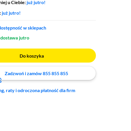
iej u Ciebie:
już jutro!
:
już jutro!
ostępność w sklepach
dostawa
jutro
Do koszyka
Zadzwoń i zamów 855 855 855
ng, raty i odroczona płatność dla firm