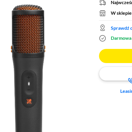
Najwcześn
W sklepie
Sprawdź d
Darmowa 
Leasi