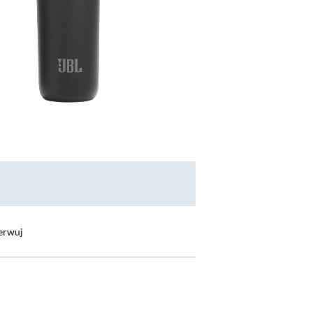
erwuj