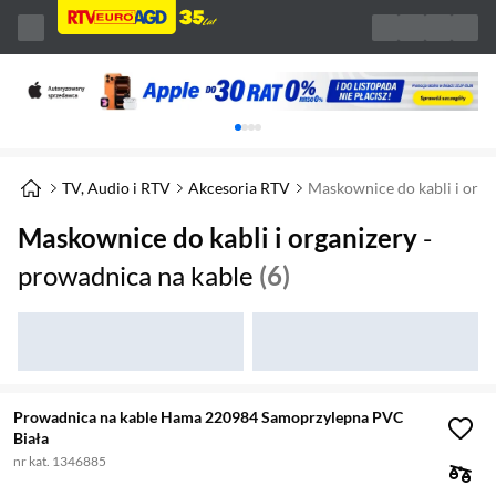
Karuzela z banerami, aktualny element 1 z 
TV, Audio i RTV
Akcesoria RTV
Maskownice do kabli i orga
Maskownice do kabli i organizery
-
prowadnica na kable
(6)
Prowadnica na kable Hama 220984 Samoprzylepna PVC
Biała
nr kat. 1346885