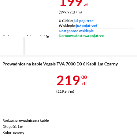
Cena 199,99 
199
zł
(199,99 zł / m)
U Ciebie:
już pojutrze!
W sklepie:
już pojutrze!
Dostępność w sklepie
Darmowa dostawa pojutrze
Rodzaj
prowadnica na kable
Długość
1 m
Kolor
biały
Prowadnica na kable Vogels TVA 7000 D0 6 Kabli 1m Czarny
Cena 219 zł
219
00
zł
(219 zł / m)
Rodzaj
prowadnica na kable
Długość
1 m
Kolor
czarny