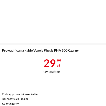
Prowadnica na kable Vogels Physis PHA 500 Czarny
Cena 29,99 z
29
99
zł
(59,98 zł / m)
Rodzaj
prowadnica na kable
Długość
0,25 - 0,5 m
Kolor
czarny