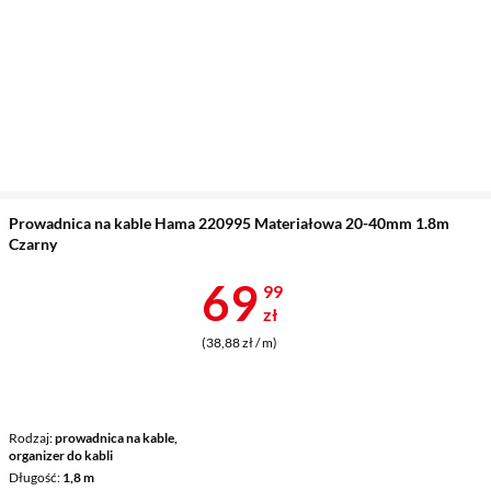
Prowadnica na kable Hama 220995 Materiałowa 20-40mm 1.8m
Czarny
Cena 69,99 z
69
99
zł
(38,88 zł / m)
Rodzaj
prowadnica na kable,
organizer do kabli
Długość
1,8 m