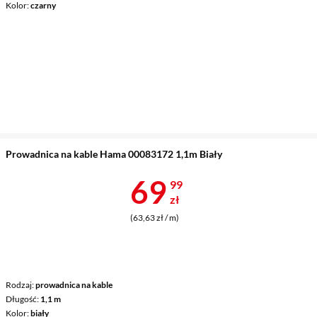
Kolor
czarny
Prowadnica na kable Hama 00083172 1,1m Biały
Cena 69,99 z
69
99
zł
(63,63 zł / m)
Rodzaj
prowadnica na kable
Długość
1,1 m
Kolor
biały