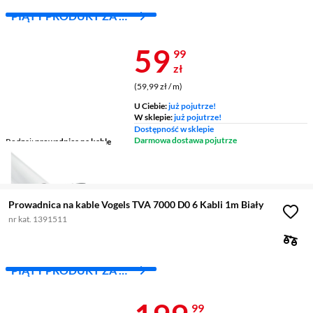
PIĄTY PRODUKT ZA 1
ZŁ!
Cena 59,99 z
59
99
zł
(59,99 zł / m)
U Ciebie:
już pojutrze!
W sklepie:
już pojutrze!
Dostępność w sklepie
Darmowa dostawa pojutrze
Rodzaj
prowadnica na kable
Długość
1 m
Kolor
biały
Prowadnica na kable Vogels TVA 7000 D0 6 Kabli 1m Biały
nr kat. 1391511
PIĄTY PRODUKT ZA 1
ZŁ!
99