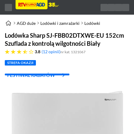
AGD duże
Lodówki i zamrażarki
Lodówki
Lodówka Sharp SJ-FBB02DTXWE-EU 152cm
Szuflada z kontrolą wilgotności Biały
3.8 gwiazdek
3.8
12 opinii
nr kat. 1321067
STREFA OKAZJI
FESTIWAL RABATÓW