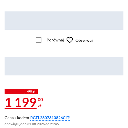
Porównaj
Obserwuj
Z KODEM
-90 zł
1 199
00
zł
Cena z kodem
RGFL2807310826C
obowiązuje do 31.08.2026 do 21:45