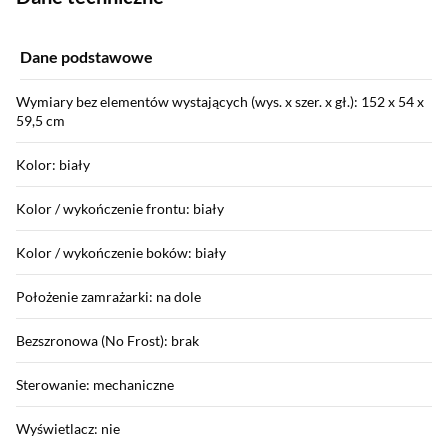
Dane podstawowe
Wymiary bez elementów wystających (wys. x szer. x gł.): 152 x 54 x
59,5 cm
Kolor: biały
Kolor / wykończenie frontu: biały
Kolor / wykończenie boków: biały
Położenie zamrażarki: na dole
Bezszronowa (No Frost): brak
Sterowanie: mechaniczne
Wyświetlacz: nie