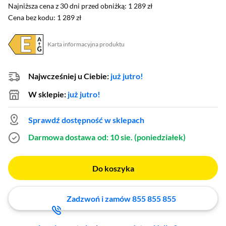
Najniższa cena z 30 dni przed obniżką: 1 289 zł
Najniższa cena z 30 dni przed obniżką:
1 289 zł
Cena bez kodu: 1 289 zł
Cena bez kodu:
1 289 zł
Karta informacyjna produktu
Plik w formacie pdf
(otworzy się w nowym oknie)
Najwcześniej u Ciebie:
już jutro!
W sklepie:
już jutro!
Sprawdź dostępność w sklepach
Darmowa dostawa
od: 10 sie. (poniedziałek)
Do koszyka
Zadzwoń i zamów 855 855 855