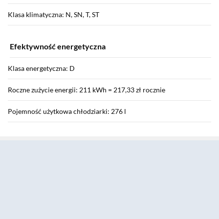
Klasa klimatyczna: N, SN, T, ST
Efektywność energetyczna
Klasa energetyczna: D
Roczne zużycie energii: 211 kWh = 217,33 zł rocznie
Pojemność użytkowa chłodziarki: 276 l
Sekcja pominięta
Pojemność użytkowa zamrażarki: 114 l
Poziom hałasu: 35 dB
Klasa poziomu hałasu: B
Funkcje