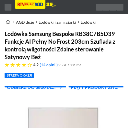
AGD duże
Lodówki i zamrażarki
Lodówki
Lodówka Samsung Bespoke RB38C7B5D39
Funkcje AI Pełny No Frost 203cm Szuflada z
kontrolą wilgotności Zdalne sterowanie
Satynowy Beż
4.2 gwiazdek
4.2
14 opinii
nr kat. 1301951
STREFA OKAZJI
ODBIERZ DO 3800 ZŁ
PIĄTY PRODUKT ZA 1
ZWROTU
ZŁ!