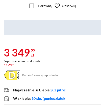
Porównaj
Obserwuj
3 349
99
zł
Sugerowana cena producenta:
4 199 zł
Karta informacyjna produktu
Plik w formacie pdf
(otworzy się w nowym oknie)
Najwcześniej u Ciebie:
już jutro!
W sklepie:
10 sie. (poniedziałek)