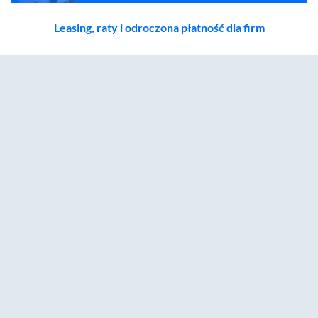
Leasing, raty i odroczona płatność dla firm
Zostałeś przeniesiony do sekcji akcesoriów