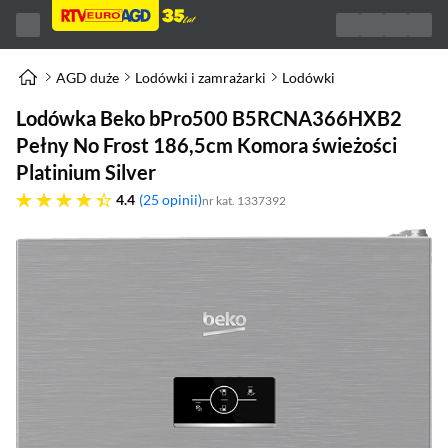
AGD duże
Lodówki i zamrażarki
Lodówki
Lodówka Beko bPro500 B5RCNA366HXB2
Pełny No Frost 186,5cm Komora świeżości
Platinium Silver
4.4 gwiazdek
4.4
25 opinii
nr kat. 1337392