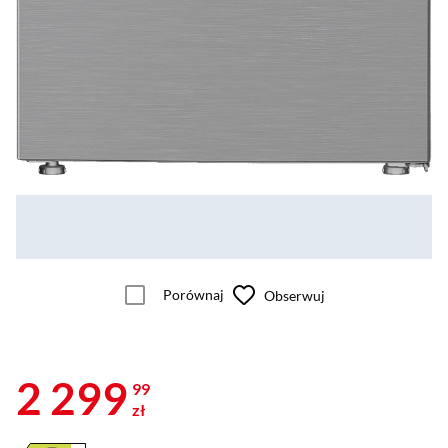
Porównaj
Obserwuj
2 299
99
zł